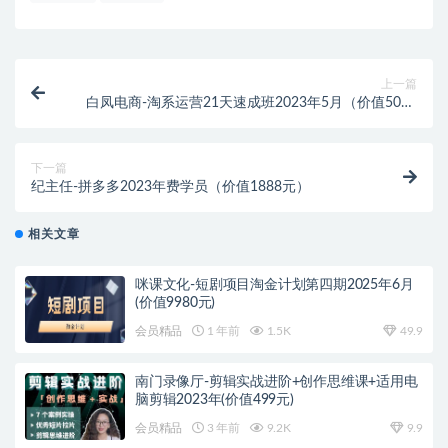
上一篇
白凤电商-淘系运营21天速成班2023年5月（价值5000
元）
下一篇
纪主任-拼多多2023年费学员（价值1888元）
相关文章
咪课文化-短剧项目淘金计划第四期2025年6月
(价值9980元)
会员精品
1 年前
1.5K
49.9
南门录像厅-剪辑实战进阶+创作思维课+适用电
脑剪辑2023年(价值499元)
会员精品
3 年前
9.2K
9.9