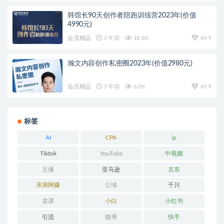
韩馆长90天创作者陪跑训练营2023年(价值
4990元)
会员精品
3 年前
18.8K
49.9
瀚文内容创作私密圈2023年(价值2980元)
会员精品
3 年前
6.8K
49.9
标签
AI
CPA
ip
Tiktok
YouTube
中视频
主播
亚马逊
京东
亲测网赚
公域
千川
卖课
小白
小红书
引流
微博
快手