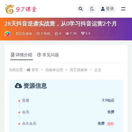
登录
全部
28天抖音逆袭实战营，从0学习抖音运营2个月
其它自媒体
3 年前
0
7.7K
9.9
详情介绍
常见问题
当前位置：
首页
自媒体运营
其它自媒体
正文
资源信息
普通
9.9钻石
会员
免费
永久会员
免费
推荐