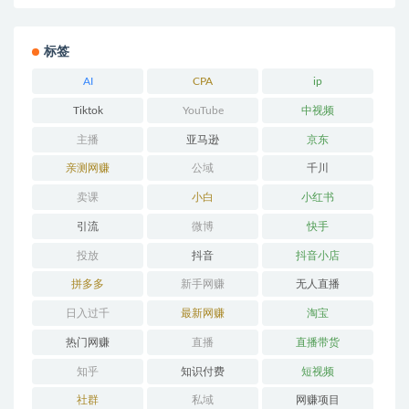
标签
AI
CPA
ip
Tiktok
YouTube
中视频
主播
亚马逊
京东
亲测网赚
公域
千川
卖课
小白
小红书
引流
微博
快手
投放
抖音
抖音小店
拼多多
新手网赚
无人直播
日入过千
最新网赚
淘宝
热门网赚
直播
直播带货
知乎
知识付费
短视频
社群
私域
网赚项目