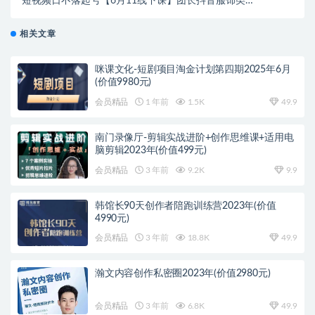
短视频日不落起号【6月11线下课】团长抖音服饰类目
前10 5小时线下干货课
相关文章
咪课文化-短剧项目淘金计划第四期2025年6月
(价值9980元)
会员精品
1 年前
1.5K
49.9
南门录像厅-剪辑实战进阶+创作思维课+适用电
脑剪辑2023年(价值499元)
会员精品
3 年前
9.2K
9.9
韩馆长90天创作者陪跑训练营2023年(价值
4990元)
会员精品
3 年前
18.8K
49.9
瀚文内容创作私密圈2023年(价值2980元)
会员精品
3 年前
6.8K
49.9