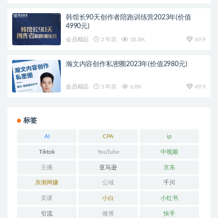
韩馆长90天创作者陪跑训练营2023年(价值
4990元)
会员精品
3 年前
18.8K
49.9
瀚文内容创作私密圈2023年(价值2980元)
会员精品
3 年前
6.8K
49.9
标签
AI
CPA
ip
Tiktok
YouTube
中视频
主播
亚马逊
京东
亲测网赚
公域
千川
卖课
小白
小红书
引流
微博
快手