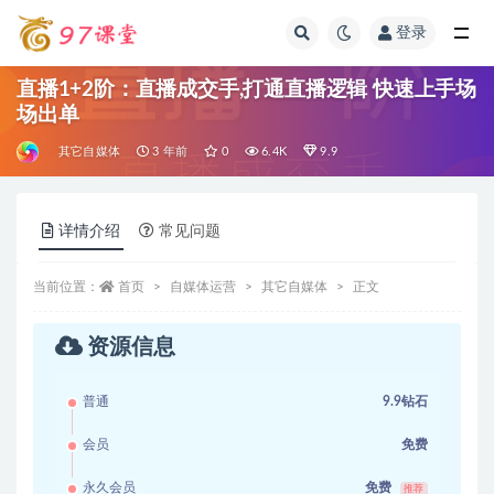
登录
全部
直播1+2阶：直播成交手,打通直播逻辑 快速上手场
场出单
其它自媒体
3 年前
0
6.4K
9.9
详情介绍
常见问题
当前位置：
首页
自媒体运营
其它自媒体
正文
资源信息
普通
9.9钻石
会员
免费
永久会员
免费
推荐