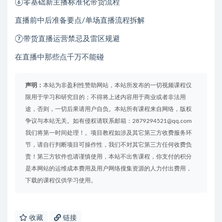
⑥零基础新主播标准化带货流程
直播前中后准备要点/单场直播流程拆解
⑦带货直播运营禁忌及雷区规避
在直播中那些点千万不能碰
声明：
本站为非盈利性赞助网站，本站所发布的一切视频课程仅
限用于学习和研究目的；不得将上述内容用于商业或者非法用
途，否则，一切后果请用户自负。本站所有课程来自网络，版权
争议与本站无关。如有侵权请联系邮箱：2879294521@qq.com
我们将第一时间处理！。项目教程如涉及其它第三方收费服务环
节，请自行判断项目可操作性，我们不对其它第三方任何收费负
责！第三方软件也请谨慎使用，本站不出售课程，你支付的积分
是本网站的运维成本费用及用户网络搜集资源的人力付出费用，
下载的课程仅供学习使用。
收藏
链接