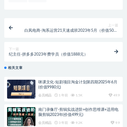
上一篇
白凤电商-淘系运营21天速成班2023年5月（价值5000
元）
下一篇
纪主任-拼多多2023年费学员（价值1888元）
相关文章
咪课文化-短剧项目淘金计划第四期2025年6月
(价值9980元)
会员精品
1 年前
1.5K
49.9
南门录像厅-剪辑实战进阶+创作思维课+适用电
脑剪辑2023年(价值499元)
会员精品
3 年前
9.2K
9.9