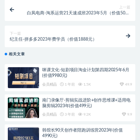
上一篇
白凤电商-淘系运营21天速成班2023年5月（价值5000
元）
下一篇
纪主任-拼多多2023年费学员（价值1888元）
相关文章
咪课文化-短剧项目淘金计划第四期2025年6月
(价值9980元)
会员精品
1 年前
1.5K
49.9
南门录像厅-剪辑实战进阶+创作思维课+适用电
脑剪辑2023年(价值499元)
会员精品
3 年前
9.2K
9.9
韩馆长90天创作者陪跑训练营2023年(价值
4990元)