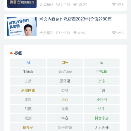
会员精品
3 年前
18.8K
49.9
瀚文内容创作私密圈2023年(价值2980元)
会员精品
3 年前
6.8K
49.9
标签
AI
CPA
ip
Tiktok
YouTube
中视频
主播
亚马逊
京东
亲测网赚
公域
千川
卖课
小白
小红书
引流
微博
快手
投放
抖音
抖音小店
拼多多
新手网赚
无人直播