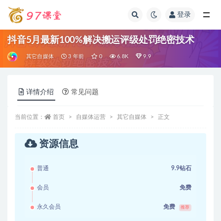
登录
全部
抖音5月最新100%解决搬运评级处罚绝密技术
其它自媒体
3 年前
0
6.8K
9.9
详情介绍
常见问题
当前位置：
首页
自媒体运营
其它自媒体
正文
资源信息
普通
9.9钻石
会员
免费
永久会员
免费
推荐