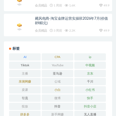
会员精品
1 周前
1.6K
49.9
飓风电商-淘宝金牌运营实操班2026年7月(价值
8980元)
会员精品
3 周前
2.2K
49.9
标签
AI
CPA
ip
Tiktok
YouTube
中视频
主播
亚马逊
京东
亲测网赚
公域
千川
卖课
小白
小红书
引流
微博
快手
投放
抖音
抖音小店
拼多多
新手网赚
无人直播