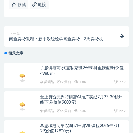
收藏
链接
下一篇
闲鱼卖货教程：新手没经验学闲鱼卖货，3周卖货收入2
万（价值889）
相关文章
子鹏讲电商-淘宝私家班26年8月重磅更新(价值
4980元)
会员精品
2 天前
1.8K
99.9
爱上黄昏无界特训营AI推广实战7月27-30杭州
线下课(价值9800元)
会员精品
3 天前
2.5K
99.9
幕思城电商学院淘宝培训VIP课程2026年7月
29(价值12800元)