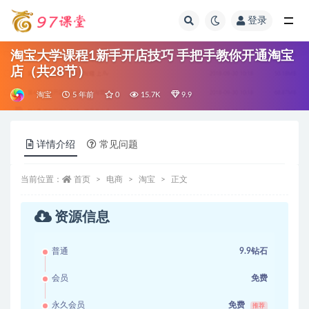
登录
全部
淘宝大学课程1新手开店技巧 手把手教你开通淘宝
店（共28节）
淘宝
5 年前
0
15.7K
9.9
详情介绍
常见问题
当前位置：
首页
电商
淘宝
正文
资源信息
普通
9.9钻石
会员
免费
永久会员
免费
推荐