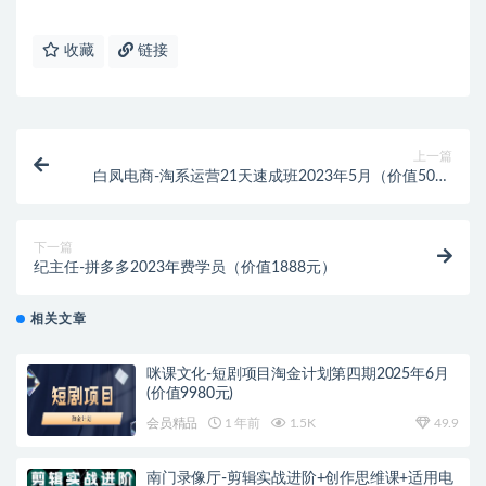
收藏
链接
上一篇
白凤电商-淘系运营21天速成班2023年5月（价值5000
元）
下一篇
纪主任-拼多多2023年费学员（价值1888元）
相关文章
咪课文化-短剧项目淘金计划第四期2025年6月
(价值9980元)
会员精品
1 年前
1.5K
49.9
南门录像厅-剪辑实战进阶+创作思维课+适用电