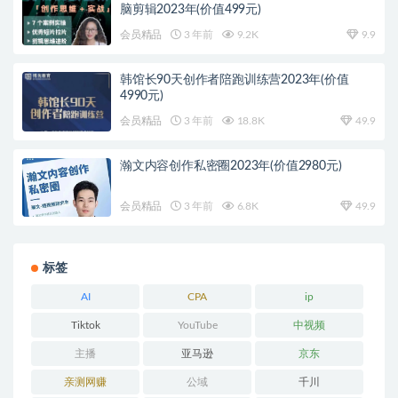
脑剪辑2023年(价值499元)
会员精品
3 年前
9.2K
9.9
韩馆长90天创作者陪跑训练营2023年(价值
4990元)
会员精品
3 年前
18.8K
49.9
瀚文内容创作私密圈2023年(价值2980元)
会员精品
3 年前
6.8K
49.9
标签
AI
CPA
ip
Tiktok
YouTube
中视频
主播
亚马逊
京东
亲测网赚
公域
千川