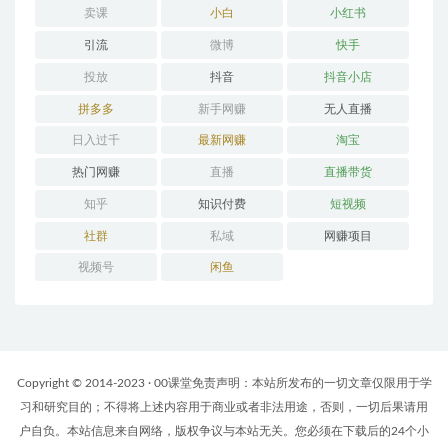
卖课
小白
小红书
引流
微博
快手
投放
抖音
抖音小店
拼多多
新手网赚
无人直播
日入过千
最新网赚
淘宝
热门网赚
直播
直播带货
知乎
知识付费
短视频
社群
私域
网赚项目
视频号
闲鱼
Copyright © 2014-2023 · 00课堂免责声明：本站所发布的一切文章仅限用于学
习和研究目的；不得将上述内容用于商业或者非法用途，否则，一切后果请用
户自负。本站信息来自网络，版权争议与本站无关。您必须在下载后的24个小