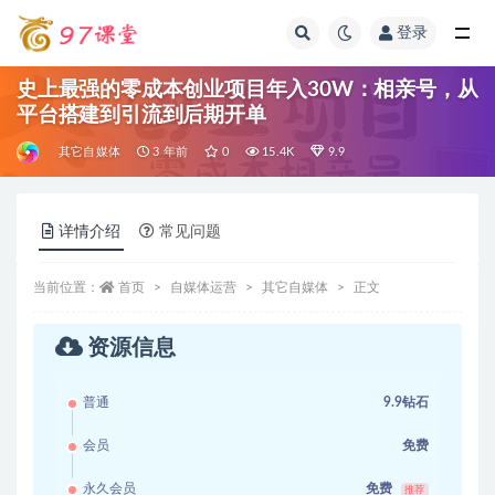
登录
全部
史上最强的零成本创业项目年入30W：相亲号，从
平台搭建到引流到后期开单
其它自媒体
3 年前
0
15.4K
9.9
详情介绍
常见问题
当前位置：
首页
自媒体运营
其它自媒体
正文
资源信息
普通
9.9钻石
会员
免费
永久会员
免费
推荐