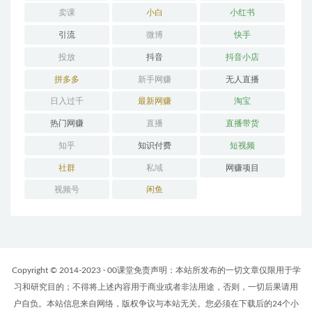
卖课
小白
小红书
引流
微博
快手
投放
抖音
抖音小店
拼多多
新手网赚
无人直播
日入过千
最新网赚
淘宝
热门网赚
直播
直播带货
知乎
知识付费
短视频
社群
私域
网赚项目
视频号
闲鱼
Copyright © 2014-2023 · 00课堂免责声明：本站所发布的一切文章仅限用于学
习和研究目的；不得将上述内容用于商业或者非法用途，否则，一切后果请用
户自负。本站信息来自网络，版权争议与本站无关。您必须在下载后的24个小