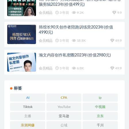
脑剪辑2023年(价值499元)
会员精品
3 年前
9.2K
9.9
韩馆长90天创作者陪跑训练营2023年(价值
4990元)
会员精品
3 年前
18.8K
49.9
瀚文内容创作私密圈2023年(价值2980元)
会员精品
3 年前
6.8K
49.9
标签
AI
CPA
ip
Tiktok
YouTube
中视频
主播
亚马逊
京东
亲测网赚
公域
千川