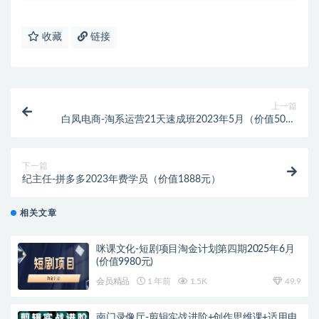
收藏
链接
上一篇
白凤电商-淘系运营21天速成班2023年5月（价值5000
元）
下一篇
纪主任-拼多多2023年费学员（价值1888元）
相关文章
咪课文化-短剧项目淘金计划第四期2025年6月
(价值9980元)
会员精品
1 年前
1.5K
49.9
南门录像厅-剪辑实战进阶+创作思维课+适用电