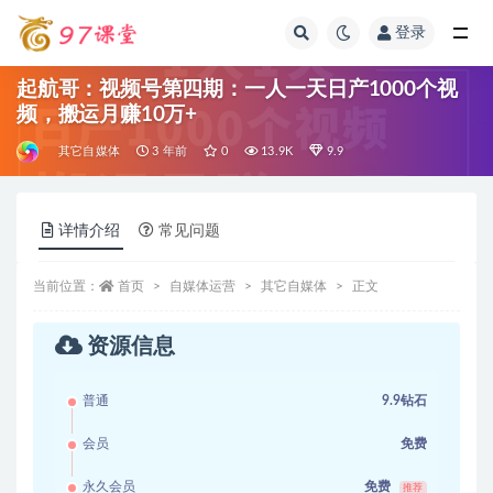
登录
全部
起航哥：视频号第四期：一人一天日产1000个视
频，搬运月赚10万+
其它自媒体
3 年前
0
13.9K
9.9
详情介绍
常见问题
当前位置：
首页
自媒体运营
其它自媒体
正文
资源信息
普通
9.9钻石
会员
免费
永久会员
免费
推荐