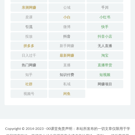
亲测网赚
公域
千川
卖课
小白
小红书
引流
微博
快手
投放
抖音
抖音小店
拼多多
新手网赚
无人直播
日入过千
最新网赚
淘宝
热门网赚
直播
直播带货
知乎
知识付费
短视频
社群
私域
网赚项目
视频号
闲鱼
Copyright © 2014-2023 · 00课堂免责声明：本站所发布的一切文章仅限用于学