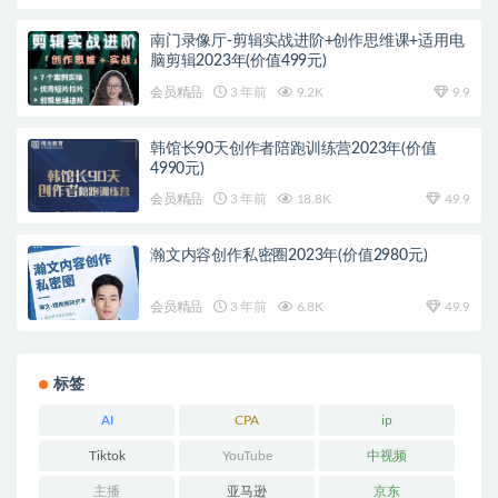
南门录像厅-剪辑实战进阶+创作思维课+适用电
脑剪辑2023年(价值499元)
会员精品
3 年前
9.2K
9.9
韩馆长90天创作者陪跑训练营2023年(价值
4990元)
会员精品
3 年前
18.8K
49.9
瀚文内容创作私密圈2023年(价值2980元)
会员精品
3 年前
6.8K
49.9
标签
AI
CPA
ip
Tiktok
YouTube
中视频
主播
亚马逊
京东