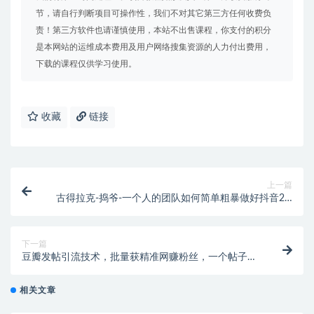
节，请自行判断项目可操作性，我们不对其它第三方任何收费负
责！第三方软件也请谨慎使用，本站不出售课程，你支付的积分
是本网站的运维成本费用及用户网络搜集资源的人力付出费用，
下载的课程仅供学习使用。
收藏
链接
上一篇
古得拉克-捣爷-一个人的团队如何简单粗暴做好抖音2.0
升级版（价值3980元）
下一篇
豆瓣发帖引流技术，批量获精准网赚粉丝，一个帖子就
流200-300粉丝
相关文章