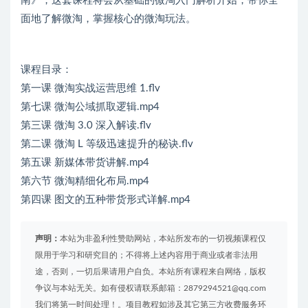
南》，这套课程将会从基础的微淘入门解析开始，带你全
面地了解微淘，掌握核心的微淘玩法。
课程目录：
第一课 微淘实战运营思维 1.flv
第七课 微淘公域抓取逻辑.mp4
第三课 微淘 3.0 深入解读.flv
第二课 微淘 L 等级迅速提升的秘诀.flv
第五课 新媒体带货讲解.mp4
第六节 微淘精细化布局.mp4
第四课 图文的五种带货形式详解.mp4
声明：
本站为非盈利性赞助网站，本站所发布的一切视频课程仅
限用于学习和研究目的；不得将上述内容用于商业或者非法用
途，否则，一切后果请用户自负。本站所有课程来自网络，版权
争议与本站无关。如有侵权请联系邮箱：2879294521@qq.com
我们将第一时间处理！。项目教程如涉及其它第三方收费服务环