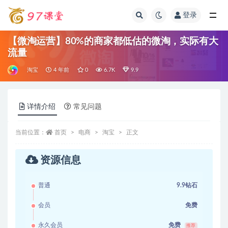
登录
全部
【微淘运营】80%的商家都低估的微淘，实际有大
流量
淘宝
4 年前
0
6.7K
9.9
详情介绍
常见问题
当前位置：
首页
电商
淘宝
正文
资源信息
普通
9.9钻石
会员
免费
永久会员
免费
推荐