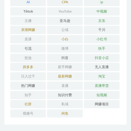
AI
CPA
ip
Tiktok
YouTube
中视频
主播
亚马逊
京东
亲测网赚
公域
千川
卖课
小白
小红书
引流
微博
快手
投放
抖音
抖音小店
拼多多
新手网赚
无人直播
日入过千
最新网赚
淘宝
热门网赚
直播
直播带货
知乎
知识付费
短视频
社群
私域
网赚项目
视频号
闲鱼