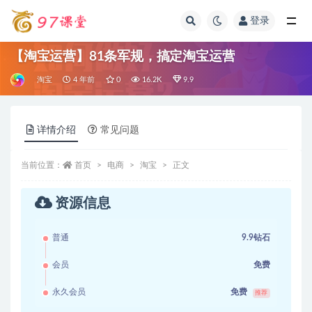
登录
全部
【淘宝运营】81条军规，搞定淘宝运营
淘宝
4 年前
0
16.2K
9.9
详情介绍
常见问题
当前位置：
首页
电商
淘宝
正文
资源信息
普通
9.9钻石
会员
免费
永久会员
免费
推荐