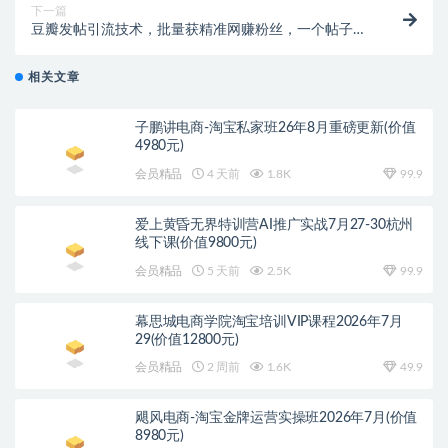
下一篇
豆瓣发帖引流技术，批量获精准网赚粉丝，一个帖子就
流200-300粉丝
相关文章
子鹏讲电商-淘宝私家班26年8月重磅更新(价值
4980元)
会员精品
4 天前
1.8K
99.9
爱上黄昏无界特训营AI推广实战7月27-30杭州
线下课(价值9800元)
会员精品
5 天前
2.5K
99.9
幕思城电商学院淘宝培训VIP课程2026年7月
29(价值12800元)
会员精品
2 周前
1.6K
49.9
飓风电商-淘宝金牌运营实操班2026年7月(价值
8980元)