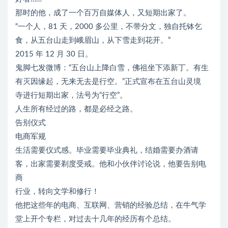
那时的他，成了一个百万自媒体人，又短期出家了。
“一个人，81 天，2000 多公里，不带分文，独自托钵乞
食，从五台山走到峨眉山，从下雪走到花开。”
2015 年 12 月 30 日。
鬼脚七发微博：“五台山上降白雪，佛祖坐下添新丁。有生
有灭因缘起，无来无去是行空。”正式宣布在五台山灵境
寺进行短期出家，法号为“行空”。
人生所有经过的路，都是必经之路。
告别仪式
电商军规
生活需要仪式感。毕业需要毕业典礼，结婚需要办酒请
客，出家需要剃度受戒。他和小伙伴讨论说，他要告别电
商
行业，转向文学和修行！
他把这些年的电商、互联网、营销的经验总结，在牛气学
堂上开个专栏，对过去十几年的经历有个总结。