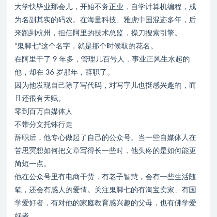
大学快毕业那会儿，开始不务正业，自学计算机编程，成
为名副其实的码农。在海量科技、雅虎中国混迹多年，后
来跑到杭州，担任阿里的技术总监，操刀搜索引擎。
“鬼脚七”这个名字，就是那个时候取的花名。
在阿里干了 9 年多，管理几百号人，事业正风生水起的
他，却在 36 岁那年，辞职了。
因为他发现自己除了写代码，对写字儿也挺感兴趣的，而
且还很有天赋。
零到百万自媒体人
不带分文托钵行走
辞职后，他专心做起了自己的公众号。当一些自媒体人在
苦思冥想如何把文章写得长一些时，他头疼的是如何能更
简短一点。
他在公众号里有电商干货，有老子智慧，会有一些生活随
笔，还会有感人的爱情。关注鬼脚七的有淘宝卖家、有国
学爱好者，有对他的家庭教育感兴趣的父母，也有佛学爱
好者……