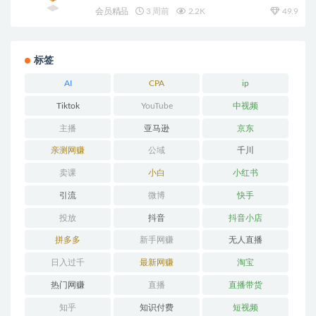
会员精品
3 周前
2.2K
49.9
标签
AI
CPA
ip
Tiktok
YouTube
中视频
主播
亚马逊
京东
亲测网赚
公域
千川
卖课
小白
小红书
引流
微博
快手
投放
抖音
抖音小店
拼多多
新手网赚
无人直播
日入过千
最新网赚
淘宝
热门网赚
直播
直播带货
知乎
知识付费
短视频