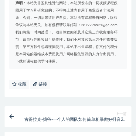
声明：
本站为非盈利性赞助网站，本站所发布的一切视频课程仅
限用于学习和研究目的；不得将上述内容用于商业或者非法用
途，否则，一切后果请用户自负。本站所有课程来自网络，版权
争议与本站无关。如有侵权请联系邮箱：2879294521@qq.com
我们将第一时间处理！。项目教程如涉及其它第三方收费服务环
节，请自行判断项目可操作性，我们不对其它第三方任何收费负
责！第三方软件也请谨慎使用，本站不出售课程，你支付的积分
是本网站的运维成本费用及用户网络搜集资源的人力付出费用，
下载的课程仅供学习使用。
收藏
链接
上一篇
古得拉克-捣爷-一个人的团队如何简单粗暴做好抖音2.0
升级版（价值3980元）