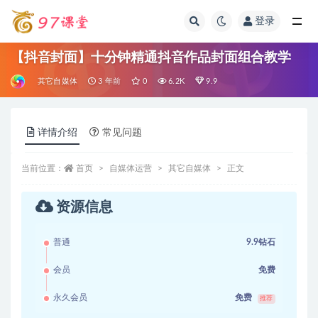
登录
全部
【抖音封面】十分钟精通抖音作品封面组合教学
其它自媒体
3 年前
0
6.2K
9.9
详情介绍
常见问题
当前位置：
首页
自媒体运营
其它自媒体
正文
资源信息
普通
9.9钻石
会员
免费
永久会员
免费
推荐