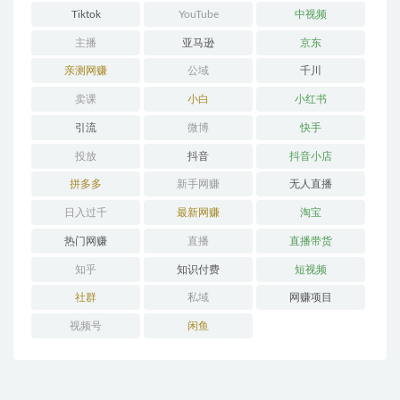
Tiktok
YouTube
中视频
主播
亚马逊
京东
亲测网赚
公域
千川
卖课
小白
小红书
引流
微博
快手
投放
抖音
抖音小店
拼多多
新手网赚
无人直播
日入过千
最新网赚
淘宝
热门网赚
直播
直播带货
知乎
知识付费
短视频
社群
私域
网赚项目
视频号
闲鱼