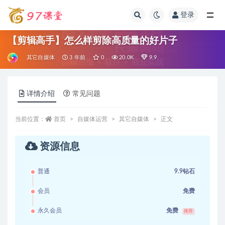
登录
全部
【剪辑高手】怎么样剪除高质量的好片子
其它自媒体
3 年前
0
20.0K
9.9
详情介绍
常见问题
当前位置：
首页
自媒体运营
其它自媒体
正文
资源信息
普通
9.9钻石
会员
免费
永久会员
免费
推荐