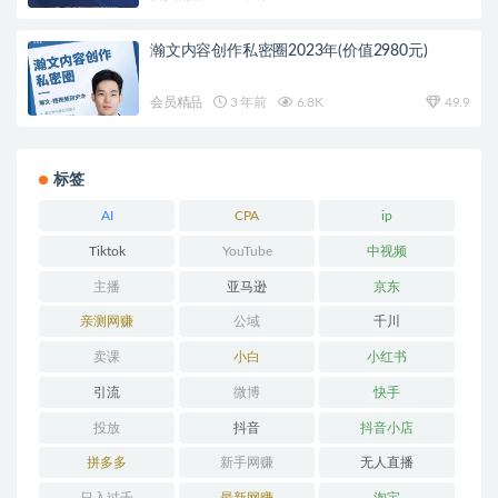
瀚文内容创作私密圈2023年(价值2980元)
会员精品
3 年前
6.8K
49.9
标签
AI
CPA
ip
Tiktok
YouTube
中视频
主播
亚马逊
京东
亲测网赚
公域
千川
卖课
小白
小红书
引流
微博
快手
投放
抖音
抖音小店
拼多多
新手网赚
无人直播