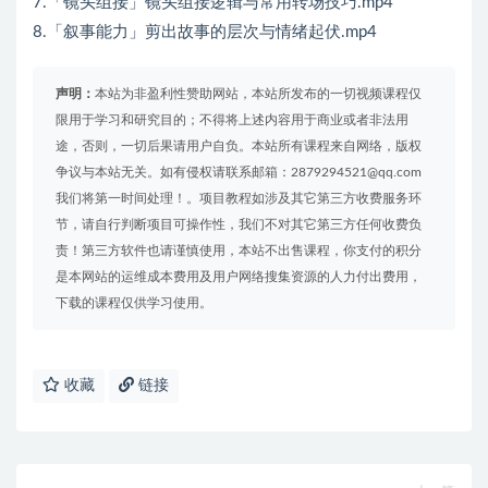
7.「镜头组接」镜头组接逻辑与常用转场技巧.mp4
8.「叙事能力」剪出故事的层次与情绪起伏.mp4
声明：
本站为非盈利性赞助网站，本站所发布的一切视频课程仅
限用于学习和研究目的；不得将上述内容用于商业或者非法用
途，否则，一切后果请用户自负。本站所有课程来自网络，版权
争议与本站无关。如有侵权请联系邮箱：2879294521@qq.com
我们将第一时间处理！。项目教程如涉及其它第三方收费服务环
节，请自行判断项目可操作性，我们不对其它第三方任何收费负
责！第三方软件也请谨慎使用，本站不出售课程，你支付的积分
是本网站的运维成本费用及用户网络搜集资源的人力付出费用，
下载的课程仅供学习使用。
收藏
链接