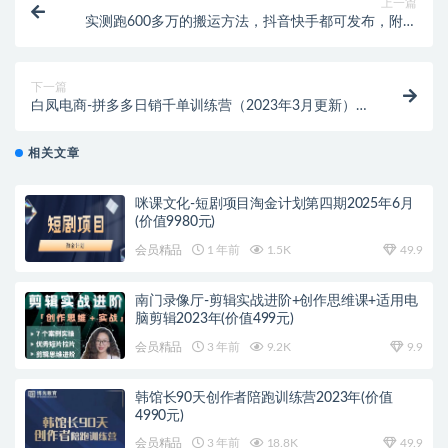
上一篇
实测跑600多万的搬运方法，抖音快手都可发布，附软
件
下一篇
白凤电商-拼多多日销千单训练营（2023年3月更新）
（价值5000元）
相关文章
咪课文化-短剧项目淘金计划第四期2025年6月
(价值9980元)
会员精品
1 年前
1.5K
49.9
南门录像厅-剪辑实战进阶+创作思维课+适用电
脑剪辑2023年(价值499元)
会员精品
3 年前
9.2K
9.9
韩馆长90天创作者陪跑训练营2023年(价值
4990元)
会员精品
3 年前
18.8K
49.9