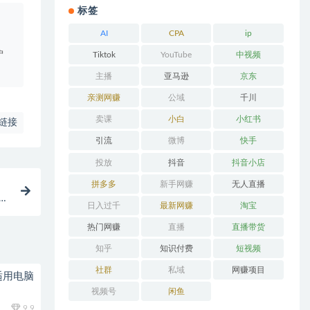
标签
。
AI
CPA
ip
户
Tiktok
YouTube
中视频
主播
亚马逊
京东
亲测网赚
公域
千川
卖课
小白
小红书
链接
引流
微博
快手
投放
抖音
抖音小店
拼多多
新手网赚
无人直播
00
日入过千
最新网赚
淘宝
热门网赚
直播
直播带货
知乎
知识付费
短视频
社群
私域
网赚项目
适用电脑
视频号
闲鱼
9.9