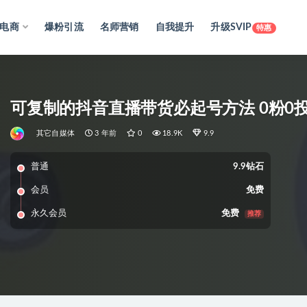
电商
爆粉引流
名师营销
自我提升
升级SVIP
特惠
可复制的抖音直播带货必起号方法 0粉0
其它自媒体
3 年前
0
18.9K
9.9
普通
9.9钻石
会员
免费
永久会员
免费
推荐