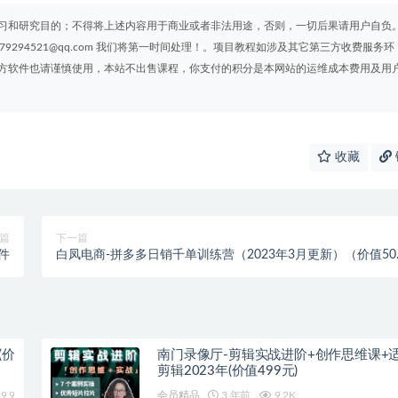
习和研究目的；不得将上述内容用于商业或者非法用途，否则，一切后果请用户自负
294521@qq.com 我们将第一时间处理！。项目教程如涉及其它第三方收费服务环
方软件也请谨慎使用，本站不出售课程，你支付的积分是本网站的运维成本费用及用
收藏
篇
下一篇
件
白凤电商-拼多多日销千单训练营（2023年3月更新）（价值50
元）
(价
南门录像厅-剪辑实战进阶+创作思维课+
剪辑2023年(价值499元)
9.9
会员精品
3 年前
9.2K