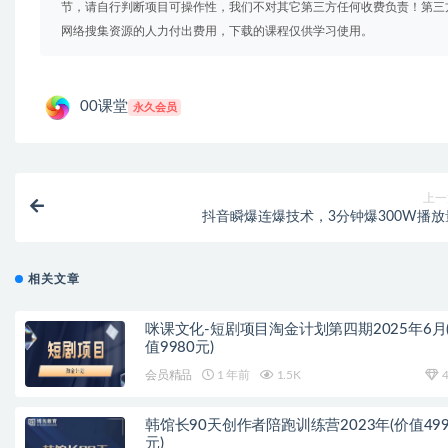
节，请自行判断项目可操作性，我们不对其它第三方任何收费负责！第三
网络搜集资源的人力付出费用，下载的课程仅供学习使用。
00课堂
永久会员
上一
抖音瞬爆连爆技术，3分钟爆300W播放
相关文章
咪课文化-短剧项目淘金计划第四期2025年6月
值9980元)
会员精品
1 年前
1.5K
4
韩馆长90天创作者陪跑训练营2023年(价值499
元)