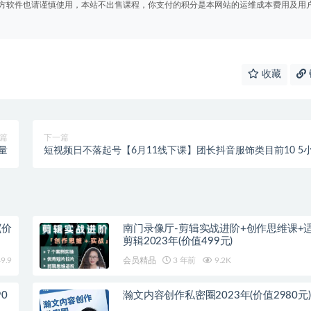
方软件也请谨慎使用，本站不出售课程，你支付的积分是本网站的运维成本费用及用
收藏
篇
下一篇
量
短视频日不落起号【6月11线下课】团长抖音服饰类目前10 5
时线下干货课
(价
南门录像厅-剪辑实战进阶+创作思维课+
剪辑2023年(价值499元)
9.9
会员精品
3 年前
9.2K
0
瀚文内容创作私密圈2023年(价值2980元)