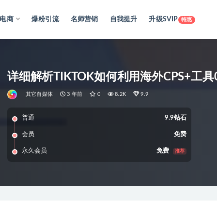
电商
爆粉引流
名师营销
自我提升
升级SVIP
特惠
详细解析TIKTOK如何利用海外CPS+工具
其它自媒体
3 年前
0
8.2K
9.9
普通
9.9钻石
会员
免费
永久会员
免费
推荐