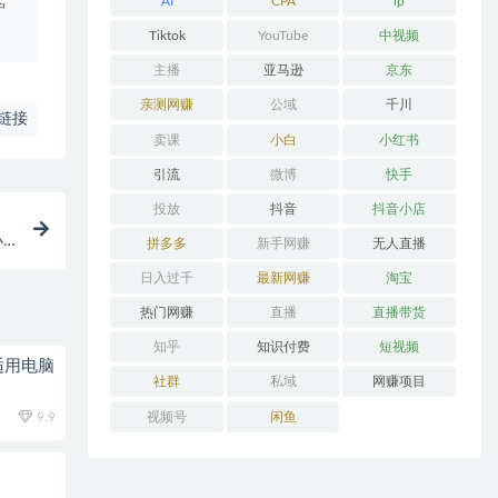
AI
CPA
ip
户
Tiktok
YouTube
中视频
主播
亚马逊
京东
亲测网赚
公域
千川
链接
卖课
小白
小红书
引流
微博
快手
投放
抖音
抖音小店
小
拼多多
新手网赚
无人直播
日入过千
最新网赚
淘宝
热门网赚
直播
直播带货
知乎
知识付费
短视频
适用电脑
社群
私域
网赚项目
视频号
闲鱼
9.9