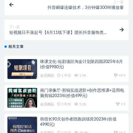
上一篇
抖音瞬爆连爆技术，3分钟爆300W播放量
下一篇
短视频日不落起号【6月11线下课】团长抖音服饰类目
前10 5小时线下干货课
相关文章
咪课文化-短剧项目淘金计划第四期2025年6月
(价值9980元)
会员精品
1 年前
1.5K
49.9
南门录像厅-剪辑实战进阶+创作思维课+适用电
脑剪辑2023年(价值499元)
会员精品
3 年前
9.2K
9.9
韩馆长90天创作者陪跑训练营2023年(价值
4990元)
会员精品
3 年前
18.8K
49.9