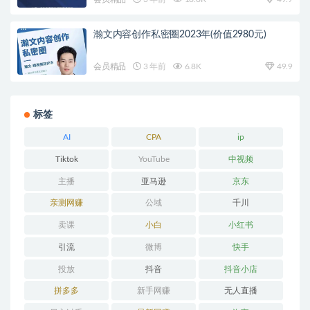
瀚文内容创作私密圈2023年(价值2980元)
会员精品
3 年前
6.8K
49.9
标签
AI
CPA
ip
Tiktok
YouTube
中视频
主播
亚马逊
京东
亲测网赚
公域
千川
卖课
小白
小红书
引流
微博
快手
投放
抖音
抖音小店
拼多多
新手网赚
无人直播