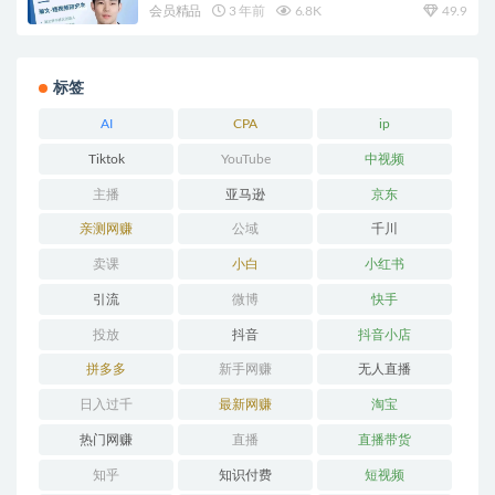
会员精品
3 年前
6.8K
49.9
标签
AI
CPA
ip
Tiktok
YouTube
中视频
主播
亚马逊
京东
亲测网赚
公域
千川
卖课
小白
小红书
引流
微博
快手
投放
抖音
抖音小店
拼多多
新手网赚
无人直播
日入过千
最新网赚
淘宝
热门网赚
直播
直播带货
知乎
知识付费
短视频