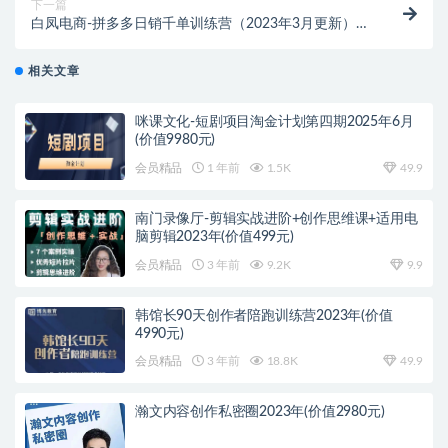
下一篇
白凤电商-拼多多日销千单训练营（2023年3月更新）
（价值5000元）
相关文章
咪课文化-短剧项目淘金计划第四期2025年6月
(价值9980元)
会员精品
1 年前
1.5K
49.9
南门录像厅-剪辑实战进阶+创作思维课+适用电
脑剪辑2023年(价值499元)
会员精品
3 年前
9.2K
9.9
韩馆长90天创作者陪跑训练营2023年(价值
4990元)
会员精品
3 年前
18.8K
49.9
瀚文内容创作私密圈2023年(价值2980元)