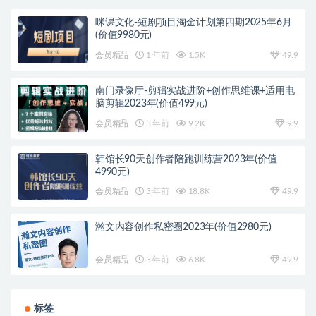
咪课文化-短剧项目淘金计划第四期2025年6月
(价值9980元)
会员精品
1 年前
1.5K
49.9
南门录像厅-剪辑实战进阶+创作思维课+适用电
脑剪辑2023年(价值499元)
会员精品
3 年前
9.2K
9.9
韩馆长90天创作者陪跑训练营2023年(价值
4990元)
会员精品
3 年前
18.8K
49.9
瀚文内容创作私密圈2023年(价值2980元)
会员精品
3 年前
6.8K
49.9
标签