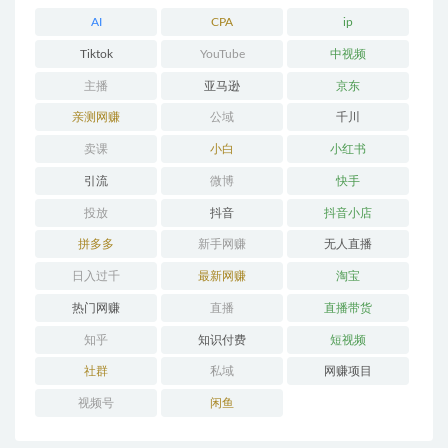
AI
CPA
ip
Tiktok
YouTube
中视频
主播
亚马逊
京东
亲测网赚
公域
千川
卖课
小白
小红书
引流
微博
快手
投放
抖音
抖音小店
拼多多
新手网赚
无人直播
日入过千
最新网赚
淘宝
热门网赚
直播
直播带货
知乎
知识付费
短视频
社群
私域
网赚项目
视频号
闲鱼