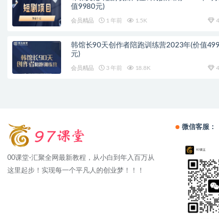
值9980元)
会员精品
1 年前
1.5K
4
韩馆长90天创作者陪跑训练营2023年(价值499
元)
会员精品
3 年前
18.8K
4
微信客服：
00课堂-汇聚全网最新教程，从小白到年入百万从
这里起步！实现每一个平凡人的创业梦！！！