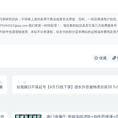
习和研究目的；不得将上述内容用于商业或者非法用途，否则，一切后果请用户自负
294521@qq.com 我们将第一时间处理！。项目教程如涉及其它第三方收费服务环
方软件也请谨慎使用，本站不出售课程，你支付的积分是本网站的运维成本费用及用
收藏
篇
下一篇
量
短视频日不落起号【6月11线下课】团长抖音服饰类目前10 5
时线下干货课
(价
南门录像厅-剪辑实战进阶+创作思维课+