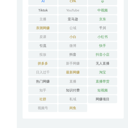
AI
CPA
ip
Tiktok
YouTube
中视频
主播
亚马逊
京东
亲测网赚
公域
千川
卖课
小白
小红书
引流
微博
快手
投放
抖音
抖音小店
拼多多
新手网赚
无人直播
日入过千
最新网赚
淘宝
热门网赚
直播
直播带货
知乎
知识付费
短视频
社群
私域
网赚项目
视频号
闲鱼