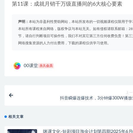
第11课：成就月销千万级直播间的6大核心要素
声明：
本站为非盈利性赞助网站，本站所发布的一切视频课程仅限用于学
本站所有课程来自网络，版权争议与本站无关。如有侵权请联系邮箱：2879
节，请自行判断项目可操作性，我们不对其它第三方任何收费负责！第三
网络搜集资源的人力付出费用，下载的课程仅供学习使用。
00课堂
永久会员
上一
抖音瞬爆连爆技术，3分钟爆300W播放
相关文章
咪课文化-短剧项目淘金计划第四期2025年6月