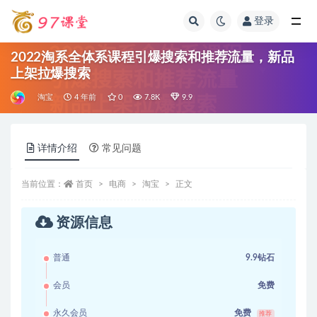
登录
全部
2022淘系全体系课程引爆搜索和推荐流量，新品
上架拉爆搜索
淘宝
4 年前
0
7.8K
9.9
详情介绍
常见问题
当前位置：
首页
电商
淘宝
正文
资源信息
普通
9.9钻石
会员
免费
永久会员
免费
推荐