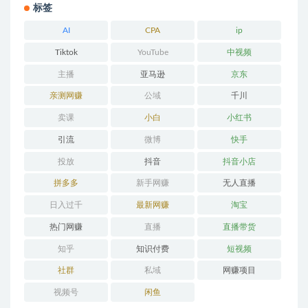
标签
AI
CPA
ip
Tiktok
YouTube
中视频
主播
亚马逊
京东
亲测网赚
公域
千川
卖课
小白
小红书
引流
微博
快手
投放
抖音
抖音小店
拼多多
新手网赚
无人直播
日入过千
最新网赚
淘宝
热门网赚
直播
直播带货
知乎
知识付费
短视频
社群
私域
网赚项目
视频号
闲鱼