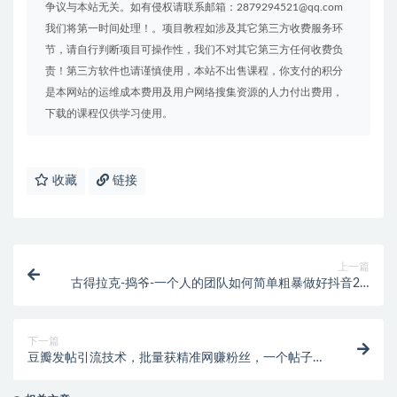
争议与本站无关。如有侵权请联系邮箱：2879294521@qq.com
我们将第一时间处理！。项目教程如涉及其它第三方收费服务环
节，请自行判断项目可操作性，我们不对其它第三方任何收费负
责！第三方软件也请谨慎使用，本站不出售课程，你支付的积分
是本网站的运维成本费用及用户网络搜集资源的人力付出费用，
下载的课程仅供学习使用。
收藏
链接
上一篇
古得拉克-捣爷-一个人的团队如何简单粗暴做好抖音2.0
升级版（价值3980元）
下一篇
豆瓣发帖引流技术，批量获精准网赚粉丝，一个帖子就
流200-300粉丝