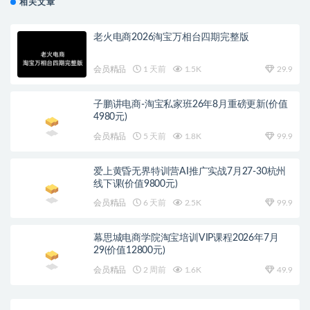
相关文章
老火电商2026淘宝万相台四期完整版
会员精品
1 天前
1.5K
29.9
子鹏讲电商-淘宝私家班26年8月重磅更新(价值
4980元)
会员精品
5 天前
1.8K
99.9
爱上黄昏无界特训营AI推广实战7月27-30杭州
线下课(价值9800元)
会员精品
6 天前
2.5K
99.9
幕思城电商学院淘宝培训VIP课程2026年7月
29(价值12800元)
会员精品
2 周前
1.6K
49.9