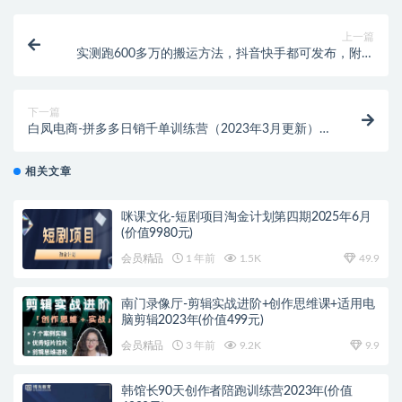
上一篇
实测跑600多万的搬运方法，抖音快手都可发布，附软
件
下一篇
白凤电商-拼多多日销千单训练营（2023年3月更新）
（价值5000元）
相关文章
咪课文化-短剧项目淘金计划第四期2025年6月
(价值9980元)
会员精品
1 年前
1.5K
49.9
南门录像厅-剪辑实战进阶+创作思维课+适用电
脑剪辑2023年(价值499元)
会员精品
3 年前
9.2K
9.9
韩馆长90天创作者陪跑训练营2023年(价值