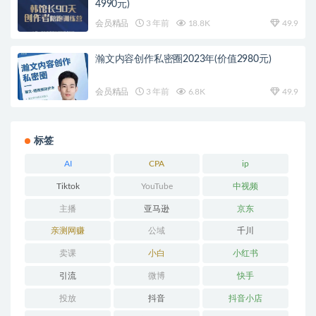
4990元)
会员精品
3 年前
18.8K
49.9
瀚文内容创作私密圈2023年(价值2980元)
会员精品
3 年前
6.8K
49.9
标签
AI
CPA
ip
Tiktok
YouTube
中视频
主播
亚马逊
京东
亲测网赚
公域
千川
卖课
小白
小红书
引流
微博
快手
投放
抖音
抖音小店