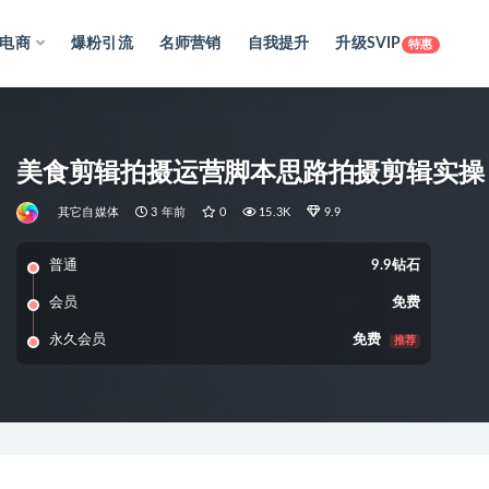
电商
爆粉引流
名师营销
自我提升
升级SVIP
特惠
美食剪辑拍摄运营脚本思路拍摄剪辑实操
其它自媒体
3 年前
0
15.3K
9.9
普通
9.9钻石
会员
免费
永久会员
免费
推荐