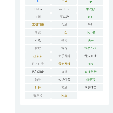
AI
CPA
ip
Tiktok
YouTube
中视频
主播
亚马逊
京东
亲测网赚
公域
千川
卖课
小白
小红书
引流
微博
快手
投放
抖音
抖音小店
拼多多
新手网赚
无人直播
日入过千
最新网赚
淘宝
热门网赚
直播
直播带货
知乎
知识付费
短视频
社群
私域
网赚项目
视频号
闲鱼