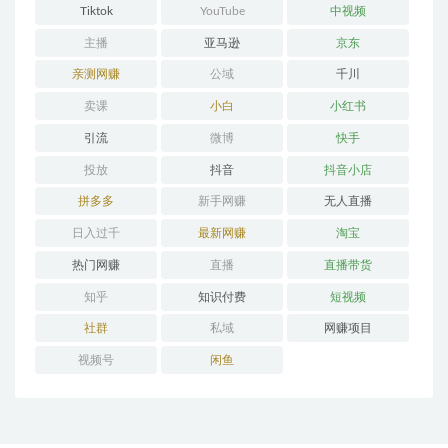
Tiktok
YouTube
中视频
主播
亚马逊
京东
亲测网赚
公域
千川
卖课
小白
小红书
引流
微博
快手
投放
抖音
抖音小店
拼多多
新手网赚
无人直播
日入过千
最新网赚
淘宝
热门网赚
直播
直播带货
知乎
知识付费
短视频
社群
私域
网赚项目
视频号
闲鱼