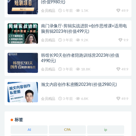
(价值9980元)
会员精品
1 年前
1.5K
49.9
南门录像厅-剪辑实战进阶+创作思维课+适用电
脑剪辑2023年(价值499元)
会员精品
3 年前
9.2K
9.9
韩馆长90天创作者陪跑训练营2023年(价值
4990元)
会员精品
3 年前
18.8K
49.9
瀚文内容创作私密圈2023年(价值2980元)
会员精品
3 年前
6.8K
49.9
标签
AI
CPA
ip