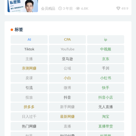
会员精品
3 年前
6.8K
49.9
标签
AI
CPA
ip
Tiktok
YouTube
中视频
主播
亚马逊
京东
亲测网赚
公域
千川
卖课
小白
小红书
引流
微博
快手
投放
抖音
抖音小店
拼多多
新手网赚
无人直播
日入过千
最新网赚
淘宝
热门网赚
直播
直播带货
知乎
知识付费
短视频