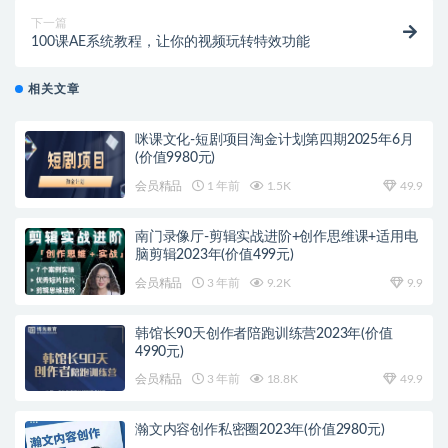
下一篇
100课AE系统教程，让你的视频玩转特效功能
相关文章
咪课文化-短剧项目淘金计划第四期2025年6月
(价值9980元)
会员精品
1 年前
1.5K
49.9
南门录像厅-剪辑实战进阶+创作思维课+适用电
脑剪辑2023年(价值499元)
会员精品
3 年前
9.2K
9.9
韩馆长90天创作者陪跑训练营2023年(价值
4990元)
会员精品
3 年前
18.8K
49.9
瀚文内容创作私密圈2023年(价值2980元)