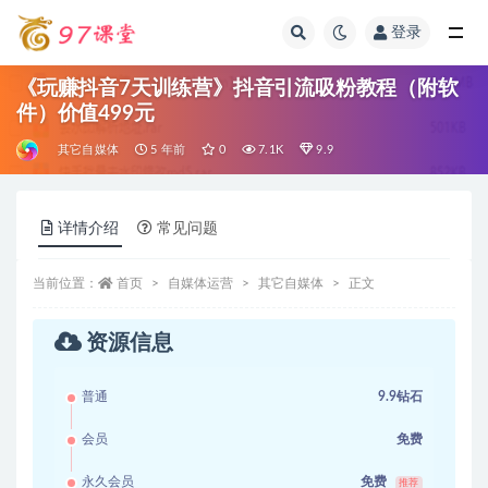
登录
全部
《玩赚抖音7天训练营》抖音引流吸粉教程（附软
件）价值499元
其它自媒体
5 年前
0
7.1K
9.9
详情介绍
常见问题
当前位置：
首页
自媒体运营
其它自媒体
正文
资源信息
普通
9.9钻石
会员
免费
永久会员
免费
推荐