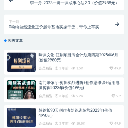
李一舟-2023一舟一课成事心法2.0（价值3988元）
下一篇
0粉纯自然流量正价起号基地实操干货，带你上车实现
弯道超车
相关文章
咪课文化-短剧项目淘金计划第四期2025年6月
(价值9980元)
会员精品
1 年前
1.5K
49.9
南门录像厅-剪辑实战进阶+创作思维课+适用电
脑剪辑2023年(价值499元)
会员精品
3 年前
9.2K
9.9
韩馆长90天创作者陪跑训练营2023年(价值
4990元)
会员精品
3 年前
18.8K
49.9