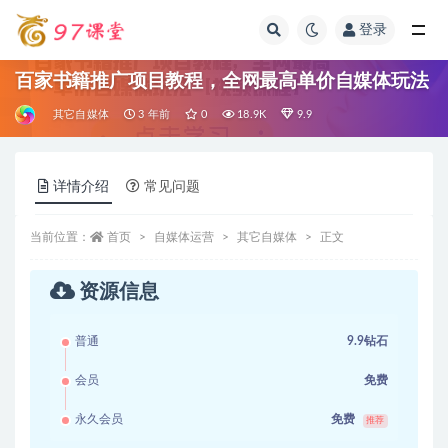
登录
全部
百家书籍推广项目教程，全网最高单价自媒体玩法
其它自媒体
3 年前
0
18.9K
9.9
详情介绍
常见问题
当前位置：
首页
自媒体运营
其它自媒体
正文
资源信息
普通
9.9钻石
会员
免费
永久会员
免费
推荐