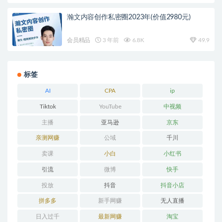
瀚文内容创作私密圈2023年(价值2980元)
会员精品
3 年前
6.8K
49.9
标签
AI
CPA
ip
Tiktok
YouTube
中视频
主播
亚马逊
京东
亲测网赚
公域
千川
卖课
小白
小红书
引流
微博
快手
投放
抖音
抖音小店
拼多多
新手网赚
无人直播
日入过千
最新网赚
淘宝