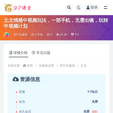
登录
全部
北北情感中视频玩法，一部手机，无需出镜，玩转
中视频计划
其它自媒体
3 年前
0
19.2K
9.9
详情介绍
常见问题
当前位置：
首页
自媒体运营
其它自媒体
正文
资源信息
普通
9.9钻石
会员
免费
永久会员
免费
推荐