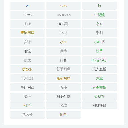
AI
CPA
ip
Tiktok
YouTube
中视频
主播
亚马逊
京东
亲测网赚
公域
千川
卖课
小白
小红书
引流
微博
快手
投放
抖音
抖音小店
拼多多
新手网赚
无人直播
日入过千
最新网赚
淘宝
热门网赚
直播
直播带货
知乎
知识付费
短视频
社群
私域
网赚项目
视频号
闲鱼