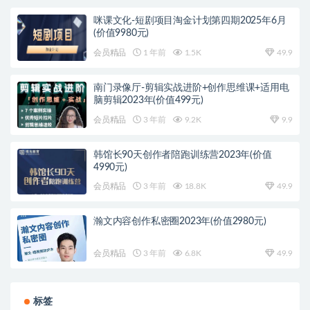
咪课文化-短剧项目淘金计划第四期2025年6月
(价值9980元)
会员精品
1 年前
1.5K
49.9
南门录像厅-剪辑实战进阶+创作思维课+适用电
脑剪辑2023年(价值499元)
会员精品
3 年前
9.2K
9.9
韩馆长90天创作者陪跑训练营2023年(价值
4990元)
会员精品
3 年前
18.8K
49.9
瀚文内容创作私密圈2023年(价值2980元)
会员精品
3 年前
6.8K
49.9
标签