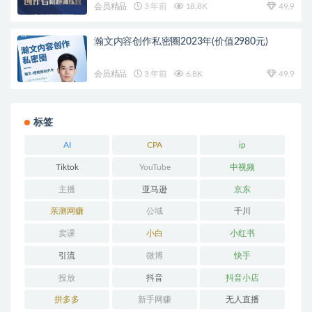
会员精品
3 年前
18.8K
49.9
瀚文内容创作私密圈2023年(价值2980元)
会员精品
3 年前
6.8K
49.9
标签
AI
CPA
ip
Tiktok
YouTube
中视频
主播
亚马逊
京东
亲测网赚
公域
千川
卖课
小白
小红书
引流
微博
快手
投放
抖音
抖音小店
拼多多
新手网赚
无人直播