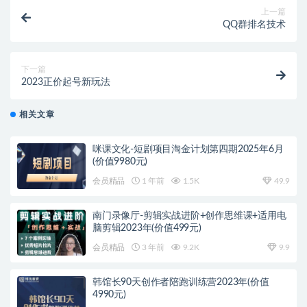
上一篇
QQ群排名技术
下一篇
2023正价起号新玩法
相关文章
咪课文化-短剧项目淘金计划第四期2025年6月
(价值9980元)
会员精品
1 年前
1.5K
49.9
南门录像厅-剪辑实战进阶+创作思维课+适用电
脑剪辑2023年(价值499元)
会员精品
3 年前
9.2K
9.9
韩馆长90天创作者陪跑训练营2023年(价值
4990元)