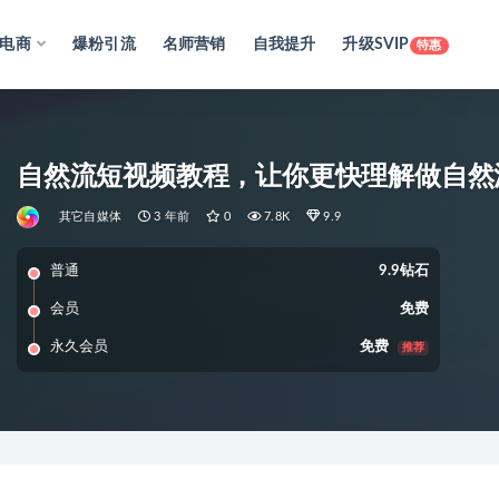
电商
爆粉引流
名师营销
自我提升
升级SVIP
特惠
自然流短视频教程，让你更快理解做自然
其它自媒体
3 年前
0
7.8K
9.9
普通
9.9钻石
会员
免费
永久会员
免费
推荐