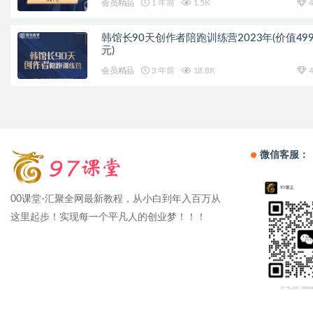
会员精品
1 年前
1.5K
4
韩馆长90天创作者陪跑训练营2023年(价值499
元)
会员精品
3 年前
18.8K
4
微信客服：
00课堂-汇聚全网最新教程，从小白到年入百万从
这里起步！实现每一个平凡人的创业梦！！！