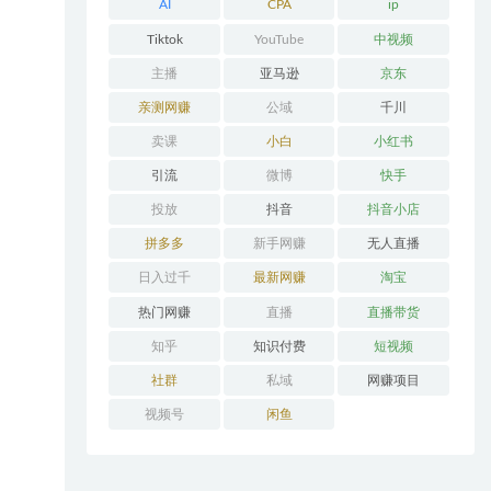
AI
CPA
ip
Tiktok
YouTube
中视频
主播
亚马逊
京东
亲测网赚
公域
千川
卖课
小白
小红书
引流
微博
快手
投放
抖音
抖音小店
拼多多
新手网赚
无人直播
日入过千
最新网赚
淘宝
热门网赚
直播
直播带货
知乎
知识付费
短视频
社群
私域
网赚项目
视频号
闲鱼