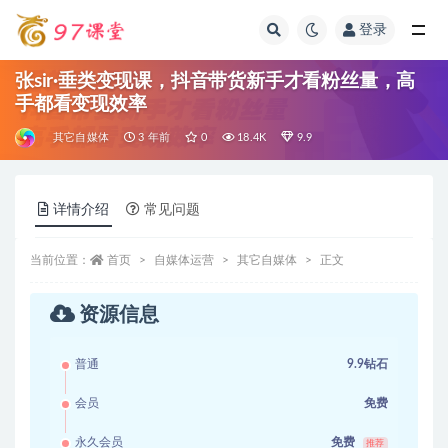
登录
全部
张sir·垂类变现课，抖音带货新手才看粉丝量，高
手都看变现效率
其它自媒体
3 年前
0
18.4K
9.9
详情介绍
常见问题
当前位置：
首页
自媒体运营
其它自媒体
正文
资源信息
普通
9.9钻石
会员
免费
永久会员
免费
推荐