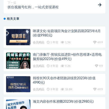
下一篇
抓住视频号红利，一站式变现课程
相关文章
咪课文化-短剧项目淘金计划第四期2025年6月
(价值9980元)
会员精品
1 年前
1.5K
49.9
南门录像厅-剪辑实战进阶+创作思维课+适用电
脑剪辑2023年(价值499元)
会员精品
3 年前
9.2K
9.9
韩馆长90天创作者陪跑训练营2023年(价值
4990元)
会员精品
3 年前
18.8K
49.9
瀚文内容创作私密圈2023年(价值2980元)