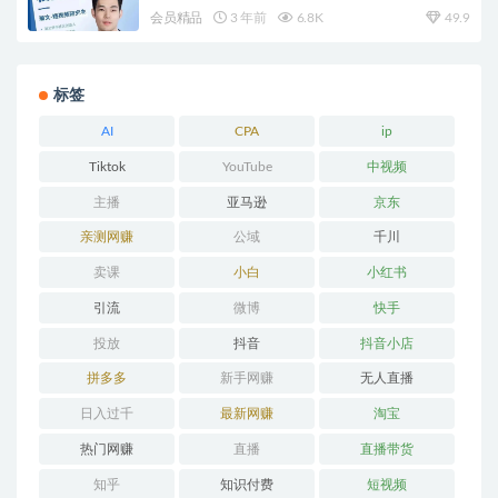
会员精品
3 年前
6.8K
49.9
标签
AI
CPA
ip
Tiktok
YouTube
中视频
主播
亚马逊
京东
亲测网赚
公域
千川
卖课
小白
小红书
引流
微博
快手
投放
抖音
抖音小店
拼多多
新手网赚
无人直播
日入过千
最新网赚
淘宝
热门网赚
直播
直播带货
知乎
知识付费
短视频