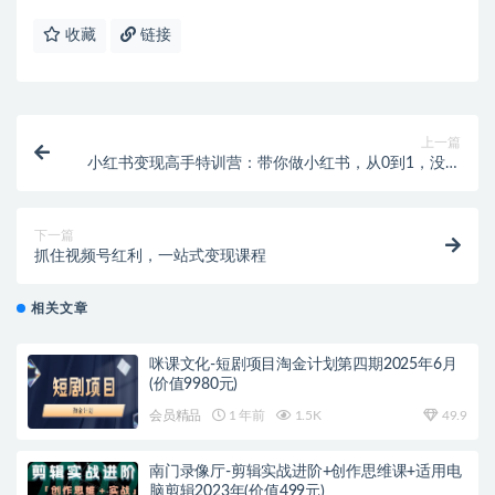
收藏
链接
上一篇
小红书变现高手特训营：带你做小红书，从0到1，没有
基础照样玩！
下一篇
抓住视频号红利，一站式变现课程
相关文章
咪课文化-短剧项目淘金计划第四期2025年6月
(价值9980元)
会员精品
1 年前
1.5K
49.9
南门录像厅-剪辑实战进阶+创作思维课+适用电
脑剪辑2023年(价值499元)