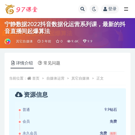
登录
全部
宁静数据2022抖音数据化运营系列课，最新的抖
音直播间起爆算法
其它自媒体
3 年前
0
9.6K
9.9
详情介绍
常见问题
当前位置：
首页
自媒体运营
其它自媒体
正文
资源信息
普通
9.9钻石
会员
免费
永久会员
免费
推荐