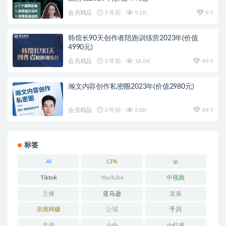
会员精品
3 年前
9.2K
9.9
韩馆长90天创作者陪跑训练营2023年(价值
4990元)
会员精品
3 年前
18.8K
49.9
瀚文内容创作私密圈2023年(价值2980元)
会员精品
3 年前
6.8K
49.9
标签
AI
CPA
ip
Tiktok
YouTube
中视频
主播
亚马逊
京东
亲测网赚
公域
千川
卖课
小白
小红书