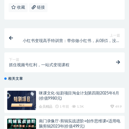
收藏
链接
上一篇
小红书变现高手特训营：带你做小红书，从0到1，没有
基础照样玩！
下一篇
抓住视频号红利，一站式变现课程
相关文章
咪课文化-短剧项目淘金计划第四期2025年6月
(价值9980元)
会员精品
1 年前
1.5K
49.9
南门录像厅-剪辑实战进阶+创作思维课+适用电
脑剪辑2023年(价值499元)