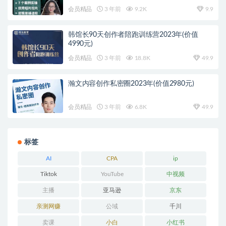
会员精品
3 年前
9.2K
9.9
韩馆长90天创作者陪跑训练营2023年(价值
4990元)
会员精品
3 年前
18.8K
49.9
瀚文内容创作私密圈2023年(价值2980元)
会员精品
3 年前
6.8K
49.9
标签
AI
CPA
ip
Tiktok
YouTube
中视频
主播
亚马逊
京东
亲测网赚
公域
千川
卖课
小白
小红书