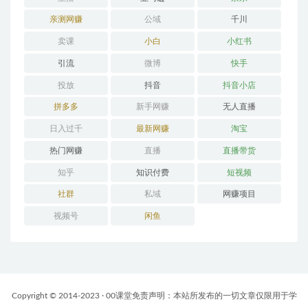
亲测网赚
公域
千川
卖课
小白
小红书
引流
微博
快手
投放
抖音
抖音小店
拼多多
新手网赚
无人直播
日入过千
最新网赚
淘宝
热门网赚
直播
直播带货
知乎
知识付费
短视频
社群
私域
网赚项目
视频号
闲鱼
Copyright © 2014-2023 · 00课堂免责声明：本站所发布的一切文章仅限用于学