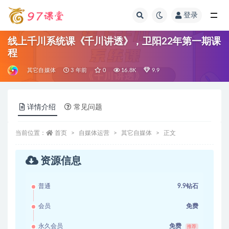
登录
全部
线上千川系统课《千川讲透》，卫阳22年第一期课
程
其它自媒体
3 年前
0
16.8K
9.9
详情介绍
常见问题
当前位置：
首页
自媒体运营
其它自媒体
正文
资源信息
普通
9.9钻石
会员
免费
永久会员
免费
推荐