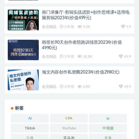
南门录像厅-剪辑实战进阶+创作思维课+适用电
脑剪辑2023年(价值499元)
会员精品
3 年前
9.2K
9.9
韩馆长90天创作者陪跑训练营2023年(价值
4990元)
会员精品
3 年前
18.8K
49.9
瀚文内容创作私密圈2023年(价值2980元)
会员精品
3 年前
6.8K
49.9
标签
AI
CPA
ip
Tiktok
YouTube
中视频
主播
亚马逊
京东