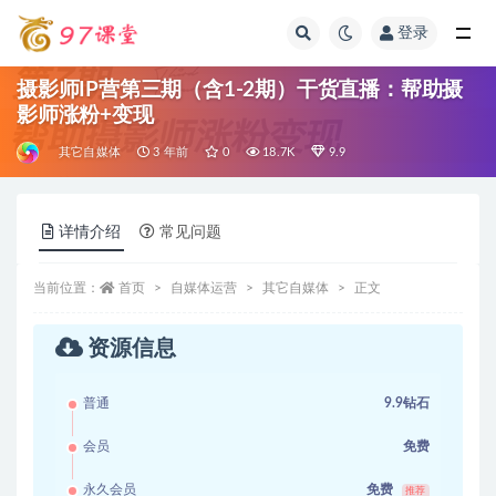
登录
全部
摄影师IP营第三期（含1-2期）干货直播：帮助摄
影师涨粉+变现
其它自媒体
3 年前
0
18.7K
9.9
详情介绍
常见问题
当前位置：
首页
自媒体运营
其它自媒体
正文
资源信息
普通
9.9钻石
会员
免费
永久会员
免费
推荐