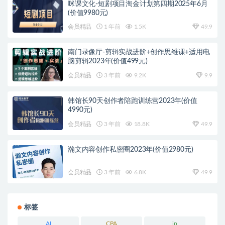
咪课文化-短剧项目淘金计划第四期2025年6月
(价值9980元)
会员精品
1 年前
1.5K
49.9
南门录像厅-剪辑实战进阶+创作思维课+适用电
脑剪辑2023年(价值499元)
会员精品
3 年前
9.2K
9.9
韩馆长90天创作者陪跑训练营2023年(价值
4990元)
会员精品
3 年前
18.8K
49.9
瀚文内容创作私密圈2023年(价值2980元)
会员精品
3 年前
6.8K
49.9
标签
AI
CPA
ip