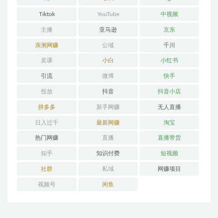
Tiktok
YouTube
中视频
主播
亚马逊
京东
亲测网赚
公域
千川
卖课
小白
小红书
引流
微博
快手
投放
抖音
抖音小店
拼多多
新手网赚
无人直播
日入过千
最新网赚
淘宝
热门网赚
直播
直播带货
知乎
知识付费
短视频
社群
私域
网赚项目
视频号
闲鱼