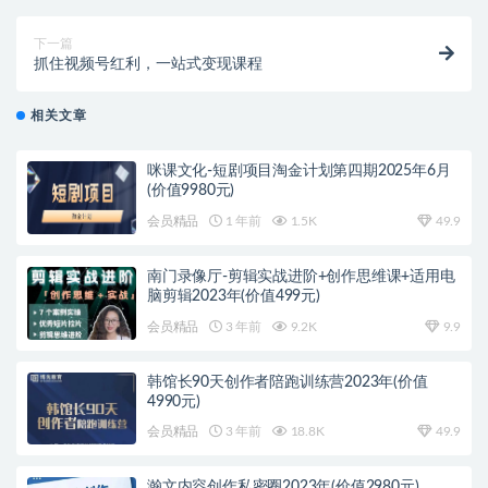
下一篇
抓住视频号红利，一站式变现课程
相关文章
咪课文化-短剧项目淘金计划第四期2025年6月
(价值9980元)
会员精品
1 年前
1.5K
49.9
南门录像厅-剪辑实战进阶+创作思维课+适用电
脑剪辑2023年(价值499元)
会员精品
3 年前
9.2K
9.9
韩馆长90天创作者陪跑训练营2023年(价值
4990元)
会员精品
3 年前
18.8K
49.9
瀚文内容创作私密圈2023年(价值2980元)