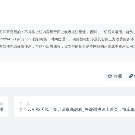
习和研究目的；不得将上述内容用于商业或者非法用途，否则，一切后果请用户自负
294521@qq.com 我们将第一时间处理！。项目教程如涉及其它第三方收费服务环
方软件也请谨慎使用，本站不出售课程，你支付的积分是本网站的运维成本费用及用
收藏
篇
下一篇
课
京斗云VIP2天线上集训课最新教程_关键词快速上首页，快车
霸屏引爆搜索流量