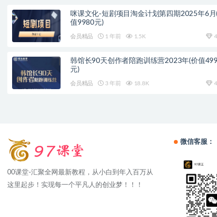
咪课文化-短剧项目淘金计划第四期2025年6月
值9980元)
会员精品
1 年前
1.5K
4
韩馆长90天创作者陪跑训练营2023年(价值499
元)
会员精品
3 年前
18.8K
4
微信客服：
00课堂-汇聚全网最新教程，从小白到年入百万从
这里起步！实现每一个平凡人的创业梦！！！