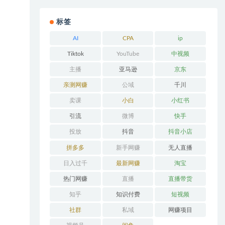
标签
AI
CPA
ip
Tiktok
YouTube
中视频
主播
亚马逊
京东
亲测网赚
公域
千川
卖课
小白
小红书
引流
微博
快手
投放
抖音
抖音小店
拼多多
新手网赚
无人直播
日入过千
最新网赚
淘宝
热门网赚
直播
直播带货
知乎
知识付费
短视频
社群
私域
网赚项目