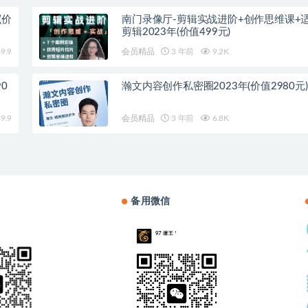
(价
南门录像厅-剪辑实战进阶+创作思维课+
剪辑2023年(价值499元)
9.9
会员精品
3 年前
9.2K
0
瀚文内容创作私密圈2023年(价值2980元)
9.9
会员精品
3 年前
6.8K
备用微信