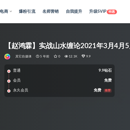
电商
爆粉引流
名师营销
自我提升
升级SVIP
特惠
【赵鸿霖】实战山水缠论2021年3月4月
其它自媒体
5 年前
0
12.1K
9.9
普通
9.9钻石
会员
免费
永久会员
免费
推荐