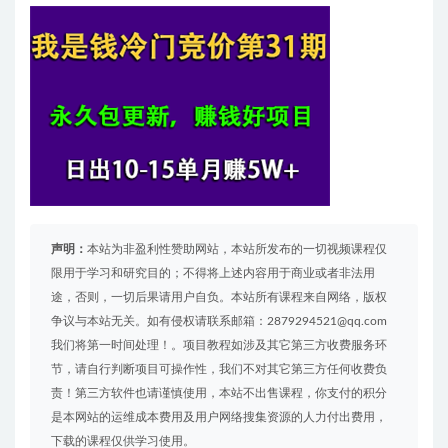
声明：
本站为非盈利性赞助网站，本站所发布的一切视频课程仅
限用于学习和研究目的；不得将上述内容用于商业或者非法用
途，否则，一切后果请用户自负。本站所有课程来自网络，版权
争议与本站无关。如有侵权请联系邮箱：2879294521@qq.com
我们将第一时间处理！。项目教程如涉及其它第三方收费服务环
节，请自行判断项目可操作性，我们不对其它第三方任何收费负
责！第三方软件也请谨慎使用，本站不出售课程，你支付的积分
是本网站的运维成本费用及用户网络搜集资源的人力付出费用，
下载的课程仅供学习使用。