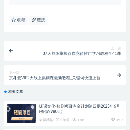
收藏
链接
上一篇
37天熟练掌握百度竞价推广学习教程全41课
下一篇
京斗云VIP2天线上集训课最新教程_关键词快速上首
页，快车低价霸屏引爆搜索流量
相关文章
咪课文化-短剧项目淘金计划第四期2025年6月
(价值9980元)
会员精品
1 年前
1.5K
49.9