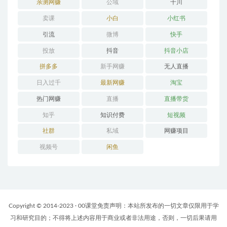
亲测网赚
公域
千川
卖课
小白
小红书
引流
微博
快手
投放
抖音
抖音小店
拼多多
新手网赚
无人直播
日入过千
最新网赚
淘宝
热门网赚
直播
直播带货
知乎
知识付费
短视频
社群
私域
网赚项目
视频号
闲鱼
Copyright © 2014-2023 · 00课堂免责声明：本站所发布的一切文章仅限用于学
习和研究目的；不得将上述内容用于商业或者非法用途，否则，一切后果请用