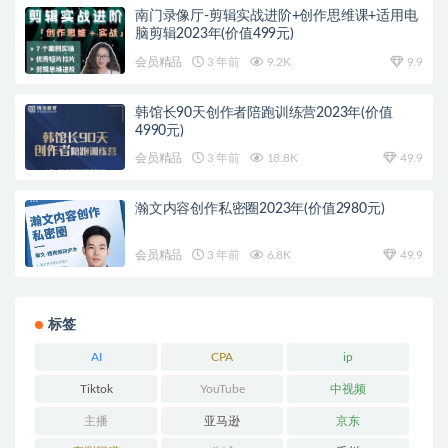
南门录像厅-剪辑实战进阶+创作思维课+适用电
脑剪辑2023年(价值499元)
会员精品
3 年前
9.2K
9.9
韩馆长90天创作者陪跑训练营2023年(价值
4990元)
会员精品
3 年前
18.8K
49.9
瀚文内容创作私密圈2023年(价值2980元)
会员精品
3 年前
6.8K
49.9
标签
AI
CPA
ip
Tiktok
YouTube
中视频
主播
亚马逊
京东