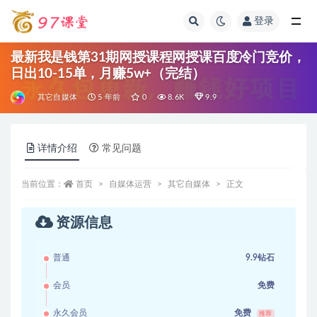
登录
全部
最新我是钱第31期网授课程网授课百度冷门竞价，
日出10-15单，月赚5w+（完结）
其它自媒体
5 年前
0
8.6K
9.9
详情介绍
常见问题
当前位置：
首页
自媒体运营
其它自媒体
正文
资源信息
普通
9.9钻石
会员
免费
永久会员
免费
推荐