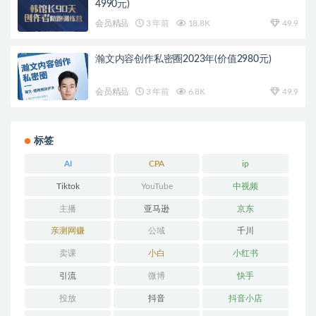
4990元)
会员精品
3 年前
18.8K
49.9
瀚文内容创作私密圈2023年(价值2980元)
会员精品
3 年前
6.8K
49.9
标签
AI
CPA
ip
Tiktok
YouTube
中视频
主播
亚马逊
京东
亲测网赚
公域
千川
卖课
小白
小红书
引流
微博
快手
投放
抖音
抖音小店