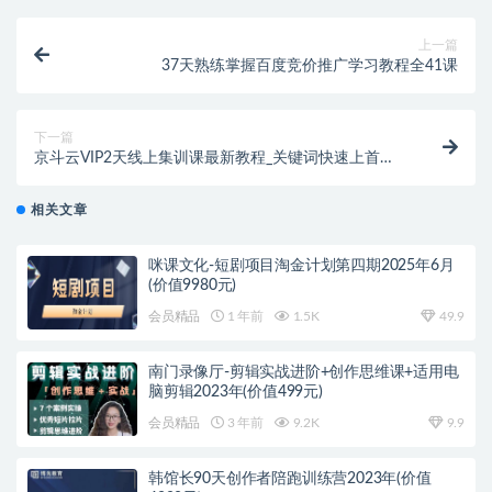
上一篇
37天熟练掌握百度竞价推广学习教程全41课
下一篇
京斗云VIP2天线上集训课最新教程_关键词快速上首
页，快车低价霸屏引爆搜索流量
相关文章
咪课文化-短剧项目淘金计划第四期2025年6月
(价值9980元)
会员精品
1 年前
1.5K
49.9
南门录像厅-剪辑实战进阶+创作思维课+适用电
脑剪辑2023年(价值499元)
会员精品
3 年前
9.2K
9.9
韩馆长90天创作者陪跑训练营2023年(价值