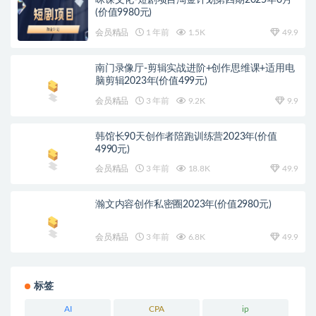
咪课文化-短剧项目淘金计划第四期2025年6月
(价值9980元)
会员精品
1 年前
1.5K
49.9
南门录像厅-剪辑实战进阶+创作思维课+适用电
脑剪辑2023年(价值499元)
会员精品
3 年前
9.2K
9.9
韩馆长90天创作者陪跑训练营2023年(价值
4990元)
会员精品
3 年前
18.8K
49.9
瀚文内容创作私密圈2023年(价值2980元)
会员精品
3 年前
6.8K
49.9
标签
AI
CPA
ip