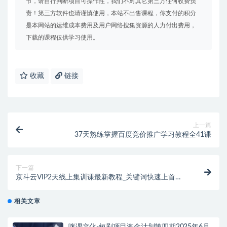
节，请自行判断项目可操作性，我们不对其它第三方任何收费负
责！第三方软件也请谨慎使用，本站不出售课程，你支付的积分
是本网站的运维成本费用及用户网络搜集资源的人力付出费用，
下载的课程仅供学习使用。
收藏
链接
上一篇
37天熟练掌握百度竞价推广学习教程全41课
下一篇
京斗云VIP2天线上集训课最新教程_关键词快速上首
页，快车低价霸屏引爆搜索流量
相关文章