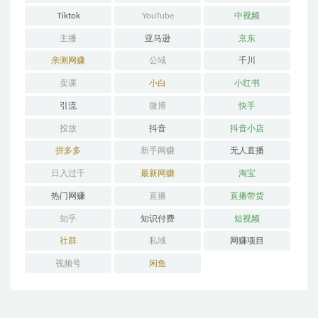
Tiktok
YouTube
中视频
主播
亚马逊
京东
亲测网赚
公域
千川
卖课
小白
小红书
引流
微博
快手
投放
抖音
抖音小店
拼多多
新手网赚
无人直播
日入过千
最新网赚
淘宝
热门网赚
直播
直播带货
知乎
知识付费
短视频
社群
私域
网赚项目
视频号
闲鱼