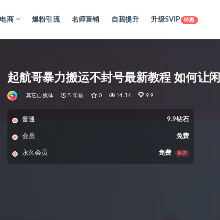
电商
爆粉引流
名师营销
自我提升
升级SVIP
特惠
起航哥暴力搬运不封号最新教程 如何让
其它自媒体
5 年前
0
14.3K
9.9
普通
9.9钻石
会员
免费
永久会员
免费
推荐