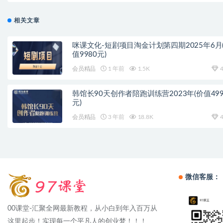
相关文章
咪课文化-短剧项目淘金计划第四期2025年6月
值9980元)
会员精品
1 年前
1.5K
4
韩馆长90天创作者陪跑训练营2023年(价值499
元)
会员精品
3 年前
18.8K
4
微信客服：
00课堂-汇聚全网最新教程，从小白到年入百万从
这里起步！实现每一个平凡人的创业梦！！！