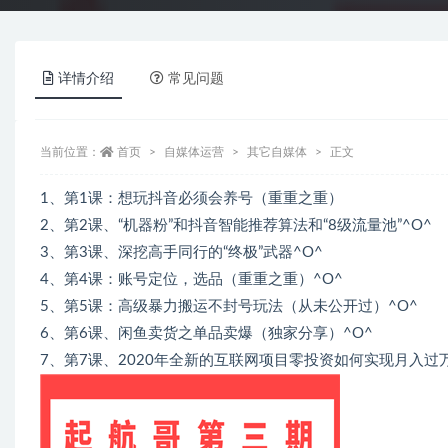
详情介绍
常见问题
当前位置：
首页
自媒体运营
其它自媒体
正文
1、第1课：想玩抖音必须会养号（重重之重）
2、第2课、“机器粉”和抖音智能推荐算法和“8级流量池”^O^
3、第3课、深挖高手同行的“终极”武器^O^
4、第4课：账号定位，选品（重重之重）^O^
5、第5课：高级暴力搬运不封号玩法（从未公开过）^O^
6、第6课、闲鱼卖货之单品卖爆（独家分享）^O^
7、第7课、2020年全新的互联网项目零投资如何实现月入过万