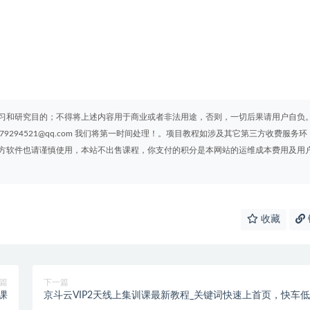
习和研究目的；不得将上述内容用于商业或者非法用途，否则，一切后果请用户自负
294521@qq.com 我们将第一时间处理！。项目教程如涉及其它第三方收费服务环
方软件也请谨慎使用，本站不出售课程，你支付的积分是本网站的运维成本费用及用
收藏
篇
下一篇
课
京斗云VIP2天线上集训课最新教程_关键词快速上首页，快车
霸屏引爆搜索流量