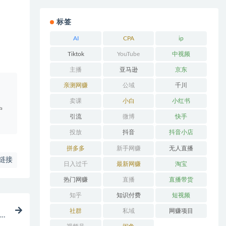
标签
AI
CPA
ip
Tiktok
YouTube
中视频
主播
亚马逊
京东
亲测网赚
公域
千川
。
卖课
小白
小红书
户
引流
微博
快手
投放
抖音
抖音小店
拼多多
新手网赚
无人直播
链接
日入过千
最新网赚
淘宝
热门网赚
直播
直播带货
知乎
知识付费
短视频
社群
私域
网赚项目
低价