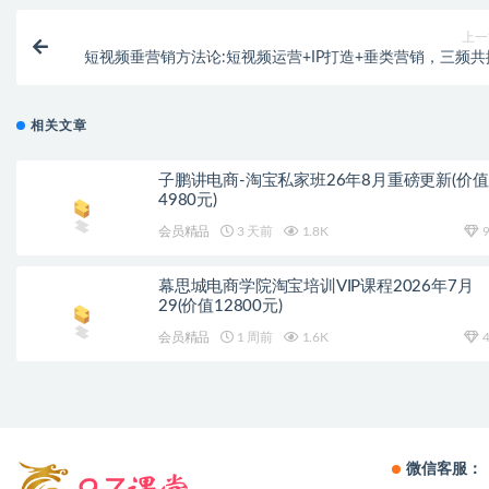
上一
短视频垂营销方法论:短视频运营+IP打造+垂类营销，三频共
相关文章
子鹏讲电商-淘宝私家班26年8月重磅更新(价值
4980元)
会员精品
3 天前
1.8K
9
幕思城电商学院淘宝培训VIP课程2026年7月
29(价值12800元)
会员精品
1 周前
1.6K
4
微信客服：