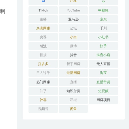
AI
CPA
ip
Tiktok
YouTube
中视频
控制
主播
亚马逊
京东
亲测网赚
公域
千川
卖课
小白
小红书
引流
微博
快手
投放
抖音
抖音小店
拼多多
新手网赚
无人直播
日入过千
最新网赚
淘宝
热门网赚
直播
直播带货
知乎
知识付费
短视频
社群
私域
网赚项目
视频号
闲鱼