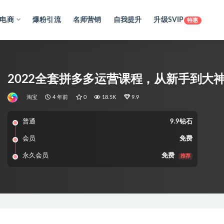
电商
爆粉引流
名师营销
自我提升
升级SVIP
特惠
2022全套拼多多运营课程，从新手到大
淘宝
4 年前
0
18.5K
9.9
普通
9.9钻石
会员
免费
永久会员
免费
推荐