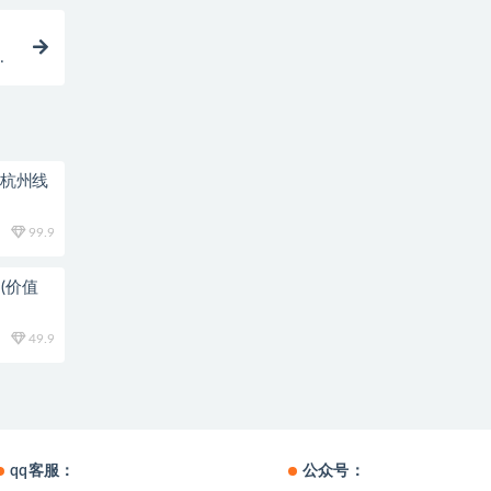
的
0杭州线
99.9
(价值
49.9
qq客服：
公众号：