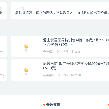
篇
下一篇
振
表达训练营：真正的表达，不是教口才，而是教你输出有价值
信息
爱上黄昏无界特训营AI推广实战7月27-3
下课(价值9800元)
9.9
会员精品
4 天前
2.5K
飓风电商-淘宝金牌运营实操班2026年7月
8980元)
9.9
会员精品
3 周前
2.2K
备用微信