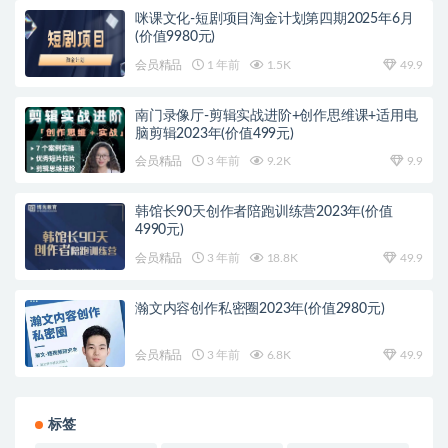
咪课文化-短剧项目淘金计划第四期2025年6月
(价值9980元)
会员精品
1 年前
1.5K
49.9
南门录像厅-剪辑实战进阶+创作思维课+适用电
脑剪辑2023年(价值499元)
会员精品
3 年前
9.2K
9.9
韩馆长90天创作者陪跑训练营2023年(价值
4990元)
会员精品
3 年前
18.8K
49.9
瀚文内容创作私密圈2023年(价值2980元)
会员精品
3 年前
6.8K
49.9
标签