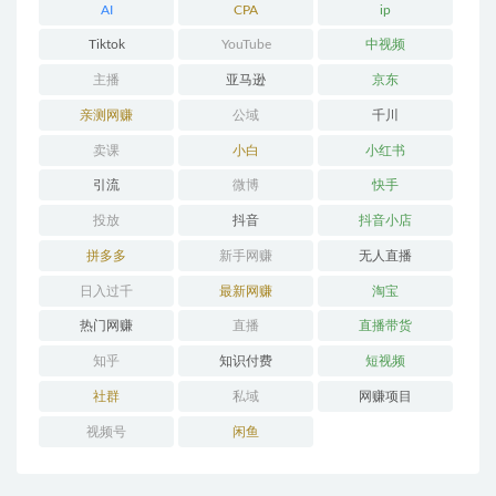
AI
CPA
ip
Tiktok
YouTube
中视频
主播
亚马逊
京东
亲测网赚
公域
千川
卖课
小白
小红书
引流
微博
快手
投放
抖音
抖音小店
拼多多
新手网赚
无人直播
日入过千
最新网赚
淘宝
热门网赚
直播
直播带货
知乎
知识付费
短视频
社群
私域
网赚项目
视频号
闲鱼