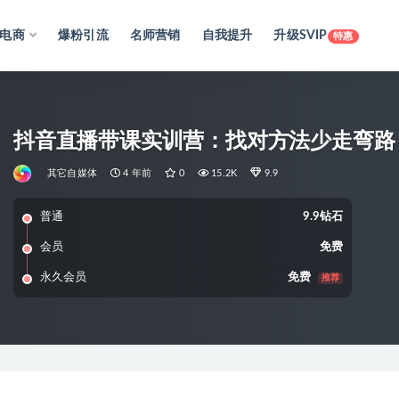
电商
爆粉引流
名师营销
自我提升
升级SVIP
特惠
抖音直播带课实训营：找对方法少走弯路
其它自媒体
4 年前
0
15.2K
9.9
普通
9.9钻石
会员
免费
永久会员
免费
推荐