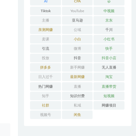
AI
CPA
ip
Tiktok
YouTube
中视频
主播
亚马逊
京东
亲测网赚
公域
千川
卖课
小白
小红书
引流
微博
快手
投放
抖音
抖音小店
拼多多
新手网赚
无人直播
日入过千
最新网赚
淘宝
热门网赚
直播
直播带货
知乎
知识付费
短视频
社群
私域
网赚项目
视频号
闲鱼
。