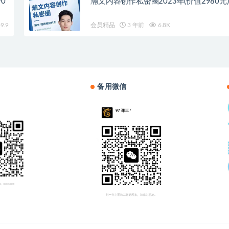
0
瀚文内容创作私密圈2023年(价值2980元)
9.9
会员精品
3 年前
6.8K
备用微信