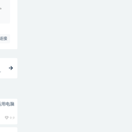
户
链接
的
适用电脑
9.9