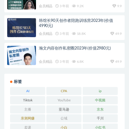
会员精品
3 年前
9.2K
9.9
韩馆长90天创作者陪跑训练营2023年(价值
4990元)
会员精品
3 年前
18.8K
49.9
瀚文内容创作私密圈2023年(价值2980元)
会员精品
3 年前
6.8K
49.9
标签
AI
CPA
ip
Tiktok
YouTube
中视频
主播
亚马逊
京东
亲测网赚
公域
千川
卖课
小白
小红书