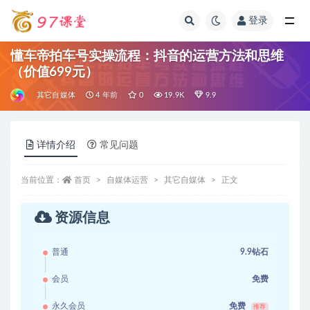
登录
全部
懂车帝拍车号实操流程：抖音的运营方法和思维
（价值699元）
其它自媒体
4 年前
0
19.9K
9.9
详情介绍
常见问题
当前位置：
首页
自媒体运营
其它自媒体
正文
资源信息
普通
9.9钻石
会员
免费
永久会员
免费
推荐