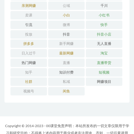
亲测网赚
公域
千川
卖课
小白
小红书
引流
微博
快手
投放
抖音
抖音小店
拼多多
新手网赚
无人直播
日入过千
最新网赚
淘宝
热门网赚
直播
直播带货
知乎
知识付费
短视频
社群
私域
网赚项目
视频号
闲鱼
Copyright © 2014-2023 · 00课堂免责声明：本站所发布的一切文章仅限用于学
习和研究目的；不得将上述内容用于商业或者非法用途，否则，一切后果请用