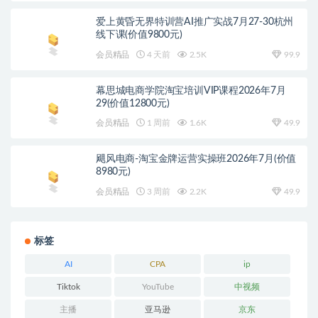
爱上黄昏无界特训营AI推广实战7月27-30杭州
线下课(价值9800元)
会员精品
4 天前
2.5K
99.9
幕思城电商学院淘宝培训VIP课程2026年7月
29(价值12800元)
会员精品
1 周前
1.6K
49.9
飓风电商-淘宝金牌运营实操班2026年7月(价值
8980元)
会员精品
3 周前
2.2K
49.9
标签
AI
CPA
ip
Tiktok
YouTube
中视频
主播
亚马逊
京东