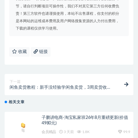
节，请自行判断项目可操作性，我们不对其它第三方任何收费负
责！第三方软件也请谨慎使用，本站不出售课程，你支付的积分
是本网站的运维成本费用及用户网络搜集资源的人力付出费用，
下载的课程仅供学习使用。
收藏
链接
下一篇
闲鱼卖货教程：新手没经验学闲鱼卖货，3周卖货收入2
万（价值889）
相关文章
子鹏讲电商-淘宝私家班26年8月重磅更新(价值
4980元)
会员精品
3 天前
1.8K
99.9