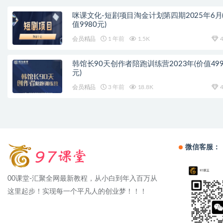
咪课文化-短剧项目淘金计划第四期2025年6月
值9980元)
会员精品
1 年前
1.5K
4
韩馆长90天创作者陪跑训练营2023年(价值499
元)
会员精品
3 年前
18.8K
4
微信客服：
00课堂-汇聚全网最新教程，从小白到年入百万从
这里起步！实现每一个平凡人的创业梦！！！