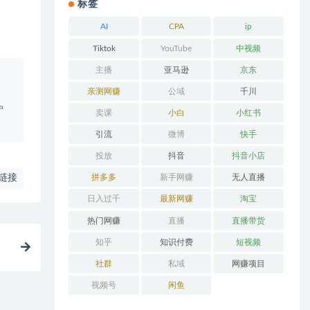
标签
AI
CPA
ip
Tiktok
YouTube
中视频
主播
亚马逊
京东
。
亲测网赚
公域
千川
户
卖课
小白
小红书
引流
微博
快手
投放
抖音
抖音小店
链接
拼多多
新手网赚
无人直播
日入过千
最新网赚
淘宝
热门网赚
直播
直播带货
知乎
知识付费
短视频
社群
私域
网赚项目
视频号
闲鱼