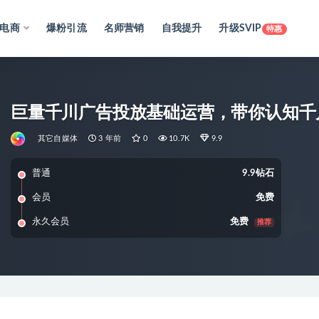
电商
爆粉引流
名师营销
自我提升
升级SVIP
特惠
巨量千川广告投放基础运营，带你认知千
其它自媒体
3 年前
0
10.7K
9.9
普通
9.9钻石
会员
免费
永久会员
免费
推荐