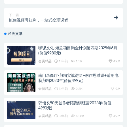
基础照样玩！
下一篇
抓住视频号红利，一站式变现课程
相关文章
咪课文化-短剧项目淘金计划第四期2025年6月
(价值9980元)
会员精品
1 年前
1.5K
49.9
南门录像厅-剪辑实战进阶+创作思维课+适用电
脑剪辑2023年(价值499元)
会员精品
3 年前
9.2K
9.9
韩馆长90天创作者陪跑训练营2023年(价值
4990元)
会员精品
3 年前
18.8K
49.9