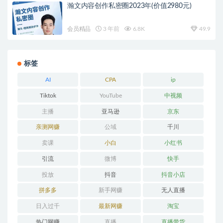
瀚文内容创作私密圈2023年(价值2980元)
会员精品
3 年前
6.8K
49.9
标签
AI
CPA
ip
Tiktok
YouTube
中视频
主播
亚马逊
京东
亲测网赚
公域
千川
卖课
小白
小红书
引流
微博
快手
投放
抖音
抖音小店
拼多多
新手网赚
无人直播
日入过千
最新网赚
淘宝
热门网赚
直播
直播带货