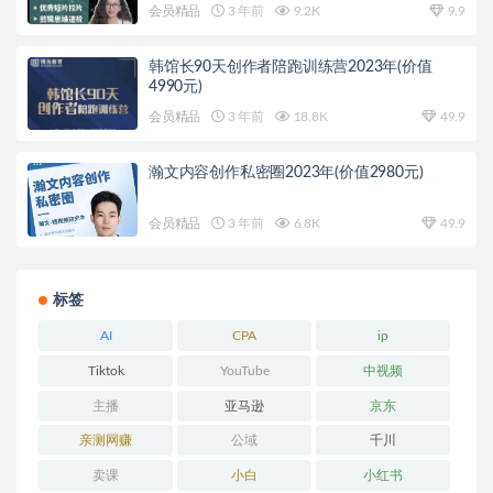
会员精品
3 年前
9.2K
9.9
韩馆长90天创作者陪跑训练营2023年(价值
4990元)
会员精品
3 年前
18.8K
49.9
瀚文内容创作私密圈2023年(价值2980元)
会员精品
3 年前
6.8K
49.9
标签
AI
CPA
ip
Tiktok
YouTube
中视频
主播
亚马逊
京东
亲测网赚
公域
千川
卖课
小白
小红书