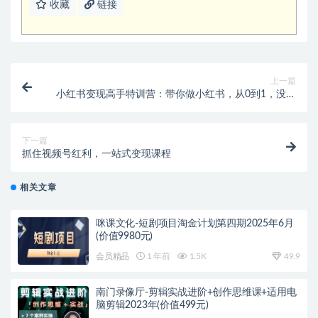
收藏
链接
上一篇
小红书变现高手特训营：带你做小红书，从0到1，没有
基础照样玩！
下一篇
抓住视频号红利，一站式变现课程
相关文章
咪课文化-短剧项目淘金计划第四期2025年6月
(价值9980元)
会员精品
1 年前
1.5K
49.9
南门录像厅-剪辑实战进阶+创作思维课+适用电
脑剪辑2023年(价值499元)