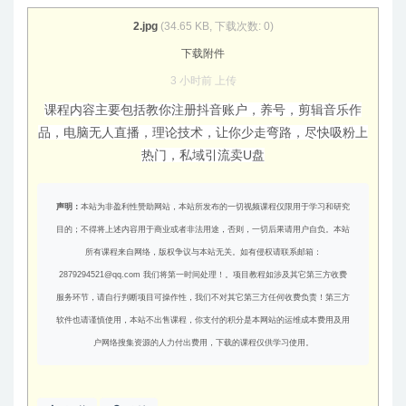
2.jpg
(34.65 KB, 下载次数: 0)
下载附件
3 小时前
上传
课程内容主要包括教你注册抖音账户，养号，剪辑音乐作
品，电脑无人直播，理论技术，让你少走弯路，尽快吸粉上
热门，私域引流卖U盘
声明：
本站为非盈利性赞助网站，本站所发布的一切视频课程仅限用于学习和研究
目的；不得将上述内容用于商业或者非法用途，否则，一切后果请用户自负。本站
所有课程来自网络，版权争议与本站无关。如有侵权请联系邮箱：
2879294521@qq.com 我们将第一时间处理！。项目教程如涉及其它第三方收费
服务环节，请自行判断项目可操作性，我们不对其它第三方任何收费负责！第三方
软件也请谨慎使用，本站不出售课程，你支付的积分是本网站的运维成本费用及用
户网络搜集资源的人力付出费用，下载的课程仅供学习使用。