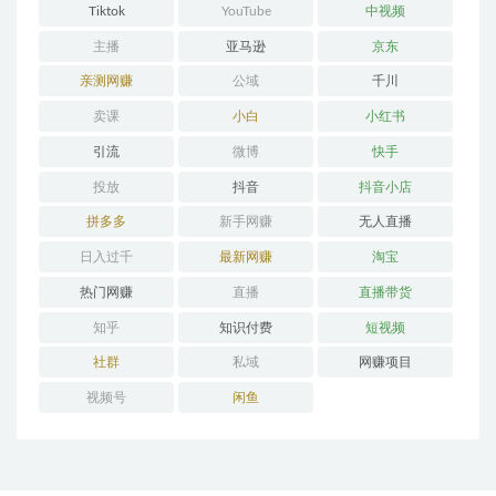
Tiktok
YouTube
中视频
主播
亚马逊
京东
亲测网赚
公域
千川
卖课
小白
小红书
引流
微博
快手
投放
抖音
抖音小店
拼多多
新手网赚
无人直播
日入过千
最新网赚
淘宝
热门网赚
直播
直播带货
知乎
知识付费
短视频
社群
私域
网赚项目
视频号
闲鱼