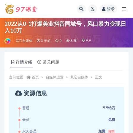
登录
全部
2022从0-1打爆美业抖音同城号，风口暴力变现日
入10万
其它自媒体
3 年前
0
8.5K
9.9
详情介绍
常见问题
当前位置：
首页
自媒体运营
其它自媒体
正文
资源信息
普通
9.9钻石
会员
免费
永久会员
免费
推荐