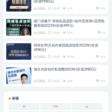
(价值9980元)
会员精品
1 年前
1.5K
49.9
南门录像厅-剪辑实战进阶+创作思维课+适用电
脑剪辑2023年(价值499元)
会员精品
3 年前
9.2K
9.9
韩馆长90天创作者陪跑训练营2023年(价值
4990元)
会员精品
3 年前
18.8K
49.9
瀚文内容创作私密圈2023年(价值2980元)
会员精品
3 年前
6.8K
49.9
标签
AI
CPA
ip