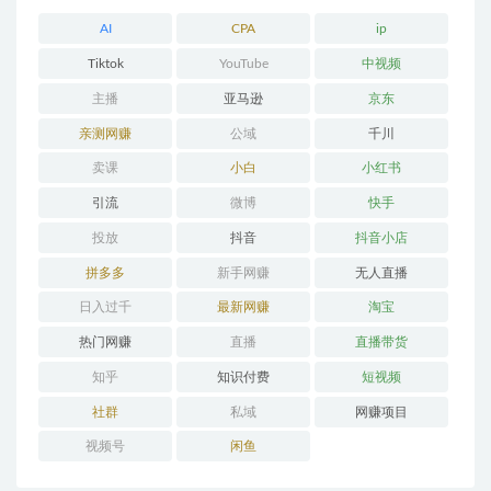
AI
CPA
ip
Tiktok
YouTube
中视频
主播
亚马逊
京东
亲测网赚
公域
千川
卖课
小白
小红书
引流
微博
快手
投放
抖音
抖音小店
拼多多
新手网赚
无人直播
日入过千
最新网赚
淘宝
热门网赚
直播
直播带货
知乎
知识付费
短视频
社群
私域
网赚项目
视频号
闲鱼