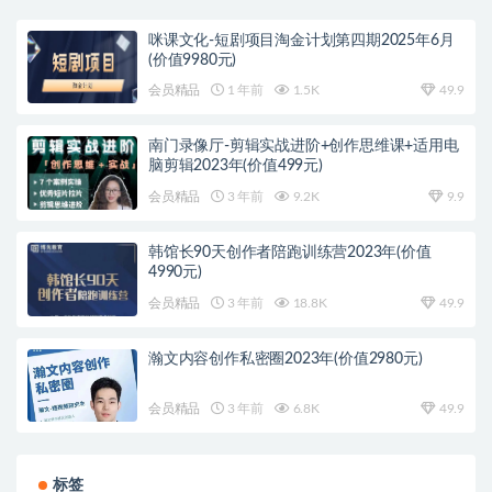
咪课文化-短剧项目淘金计划第四期2025年6月
(价值9980元)
会员精品
1 年前
1.5K
49.9
南门录像厅-剪辑实战进阶+创作思维课+适用电
脑剪辑2023年(价值499元)
会员精品
3 年前
9.2K
9.9
韩馆长90天创作者陪跑训练营2023年(价值
4990元)
会员精品
3 年前
18.8K
49.9
瀚文内容创作私密圈2023年(价值2980元)
会员精品
3 年前
6.8K
49.9
标签