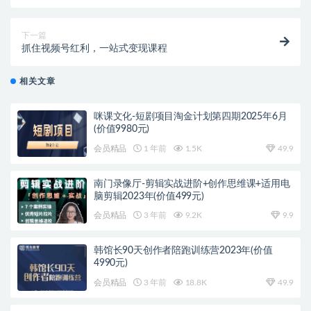
基础照样玩！
下一篇
抓住视频号红利，一站式变现课程
相关文章
咪课文化-短剧项目淘金计划第四期2025年6月
(价值9980元)
会员精品
1 年前
1.5K
49.9
南门录像厅-剪辑实战进阶+创作思维课+适用电
脑剪辑2023年(价值499元)
会员精品
3 年前
9.2K
9.9
韩馆长90天创作者陪跑训练营2023年(价值
4990元)
会员精品
3 年前
18.8K
49.9