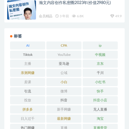
瀚文内容创作私密圈2023年(价值2980元)
会员精品
3 年前
6.8K
49.9
标签
AI
CPA
ip
Tiktok
YouTube
中视频
主播
亚马逊
京东
亲测网赚
公域
千川
卖课
小白
小红书
引流
微博
快手
投放
抖音
抖音小店
拼多多
新手网赚
无人直播
日入过千
最新网赚
淘宝
热门网赚
直播
直播带货