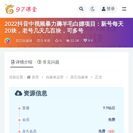
登录
全部
2022抖音中视频暴力薅羊毛白嫖项目：新号每天
20块，老号几天几百块，可多号
其它自媒体
3 年前
0
12.2K
9.9
详情介绍
常见问题
当前位置：
首页
自媒体运营
其它自媒体
正文
资源信息
普通
9.9钻石
会员
免费
永久会员
免费
推荐