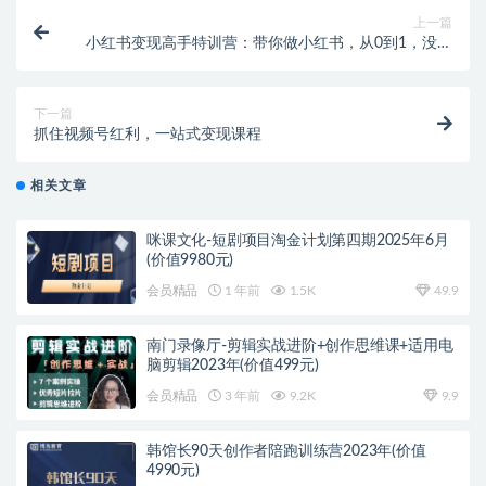
上一篇
小红书变现高手特训营：带你做小红书，从0到1，没有
基础照样玩！
下一篇
抓住视频号红利，一站式变现课程
相关文章
咪课文化-短剧项目淘金计划第四期2025年6月
(价值9980元)
会员精品
1 年前
1.5K
49.9
南门录像厅-剪辑实战进阶+创作思维课+适用电
脑剪辑2023年(价值499元)
会员精品
3 年前
9.2K
9.9
韩馆长90天创作者陪跑训练营2023年(价值
4990元)