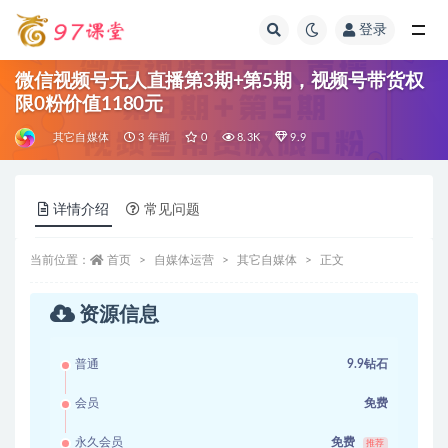
登录
全部
微信视频号无人直播第3期+第5期，视频号带货权
限0粉价值1180元
其它自媒体
3 年前
0
8.3K
9.9
详情介绍
常见问题
当前位置：
首页
自媒体运营
其它自媒体
正文
资源信息
普通
9.9钻石
会员
免费
永久会员
免费
推荐