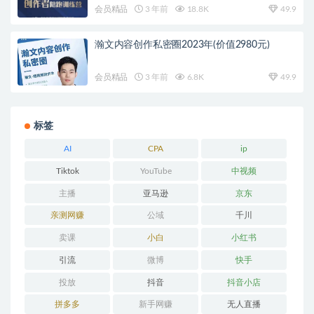
会员精品
3 年前
18.8K
49.9
瀚文内容创作私密圈2023年(价值2980元)
会员精品
3 年前
6.8K
49.9
标签
AI
CPA
ip
Tiktok
YouTube
中视频
主播
亚马逊
京东
亲测网赚
公域
千川
卖课
小白
小红书
引流
微博
快手
投放
抖音
抖音小店
拼多多
新手网赚
无人直播